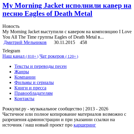
My Morning Jacket исполнили кавер на
песню Eagles of Death Metal
Новость
My Morning Jacket выступили с кавером на композицию I Love
You All The Time группы Eagles of Death Metal в...
Дмитрий Мельников
30.11.2015
458
Telegram
Наш канал
Чат рокеров
(
810+ )
(
120+ )
Тексты и переводы песен
Жанры
Компании
Фильмы и сериалы
Книги и пресса
Правообладателям
Контакты
Роккульт.ру - музыкальное сообщество | 2013 - 2026
Частичное или полное копирование материалов возможно с
разрешения администрации и при указании ссылки на
источник / наш новый проект про
каршеринг