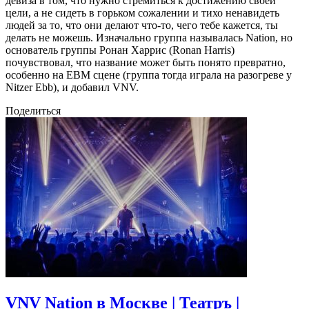
девиза в том, что нужно стремиться к достижению своей
цели, а не сидеть в горьком сожалении и тихо ненавидеть
людей за то, что они делают что-то, чего тебе кажется, ты
делать не можешь. Изначально группа называлась Nation, но
основатель группы Ронан Харрис (Ronan Harris)
почувствовал, что название может быть понято превратно,
особенно на EBM сцене (группа тогда играла на разогреве у
Nitzer Ebb), и добавил VNV.
Поделиться
VNV Nation в Москве | Театръ |