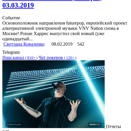
03.03.2019
Событие
Основоположник направления futurepop, европейский проект
альтернативной электронной музыки VNV Nation снова в
Москве! Ронан Харрис выпустил свой новый (уже
одинадцатый...
Светлана Коваленко
08.02.2019
542
Telegram
Наш канал
Чат рокеров
(
810+ )
(
120+ )
Отчеты