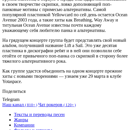
в своем творчестве скрипки, ловко дополняющей поп-
панковые мотивы с примесью альтернативы. Самой
популярной пластинкой Yellowcard по сей день остается Ocean
Avenue 2003 года, а такие хиты как Breathing, Way Away и
титульная Ocean Avenue известны почти каждому
уважающему себя любителю панка и альтернативы.
На грядущем концерте группа будет представлять свой новый
альбом, получивший название Lift a Sail. Это уже десятая
пластинка в дискографии ребят и в ней они позволили себе
отойти от привычного поп-панка со скрипкой в сторону более
тяжелого альтернативного рока.
Как группе удастся объединить на одном концерте прежние
хиты с новыми творениями — узнаем уже 29 марта в клубе
Yotaspace.
Поделиться
Telegram
Наш канал
Чат рокеров
(
810+ )
(
120+ )
Тексты и переводы песен
Жанры
Компании