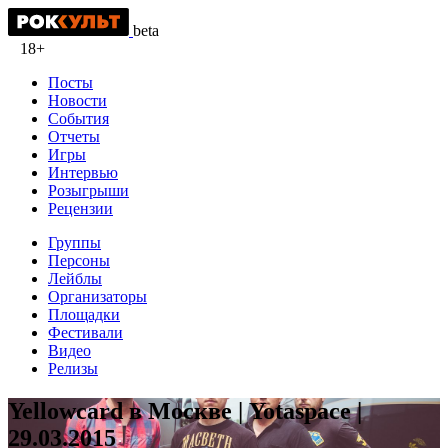
beta
18+
Посты
Новости
События
Отчеты
Игры
Интервью
Розыгрыши
Рецензии
Группы
Персоны
Лейблы
Организаторы
Площадки
Фестивали
Видео
Релизы
Yellowcard в Москве | Yotaspace |
29.03.2015