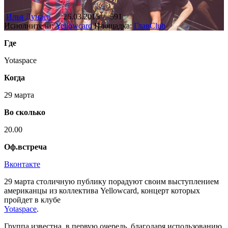
Илья Дунаев
26.03.2015
591
Исполнители:
Yellowcard
Площадка:
ГлавClub
Где
Yotaspace
Когда
29 марта
Во сколько
20.00
Оф.встреча
Вконтакте
29 марта столичную публику порадуют своим выступлением
американцы из коллектива Yellowcard, концерт которых
пройдет в клубе
Yotaspace
.
Группа известна, в первую очередь, благодаря использованию