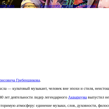
тия холл
Организаторы:
Концертное агентство Мельница
рисовича Гребенщикова
.
ысла — культовый музыкант, человек вне эпохи и стиля, неист
40 лет деятельности лидер легендарного
Аквариума
выпустил не
вторимую атмосферу: единение музыки, слов, духовности, филос