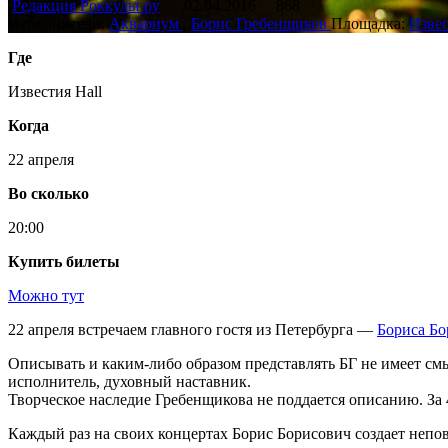
Редакция Роккульт.ру
02.04.2016
868
Исполнители:
Аквариум
,
Борис Гребенщиков
Площадка:
Извес
Где
Известия Hall
Когда
22 апреля
Во сколько
20:00
Купить билеты
Можно тут
22 апреля встречаем главного гостя из Петербурга —
Бориса Бо
Описывать и каким-либо образом представлять БГ не имеет см
исполнитель, духовный наставник.
Творческое наследие Гребенщикова не поддается описанию. За 
Каждый раз на своих концертах Борис Борисович создает непо