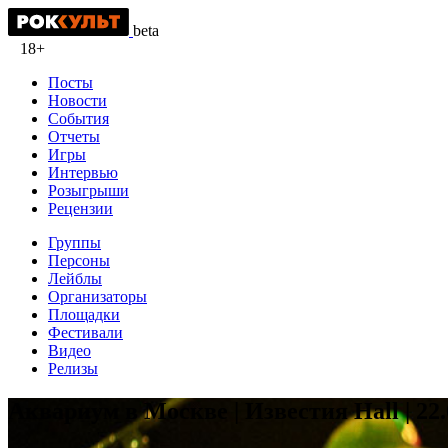
beta
18+
Посты
Новости
События
Отчеты
Игры
Интервью
Розыгрыши
Рецензии
Группы
Персоны
Лейблы
Организаторы
Площадки
Фестивали
Видео
Релизы
Аквариум в Москве | Известия Hall | 22.