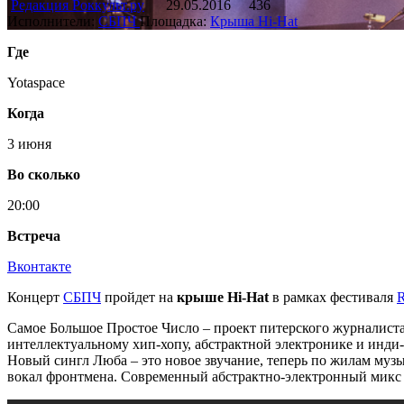
Редакция Роккульт.ру
29.05.2016
436
Исполнители:
СБПЧ
Площадка:
Крыша Hi-Hat
Где
Yotaspace
Когда
3 июня
Во сколько
20:00
Встреча
Вконтакте
Концерт
СБПЧ
пройдет на
крыше Hi-Hat
в рамках фестиваля
R
Самое Большое Простое Число – проект питерского журналист
интеллектуальному хип-хопу, абстрактной электронике и инди-
Новый сингл Люба – это новое звучание, теперь по жилам музык
вокал фронтмена. Современный абстрактно-электронный микс 