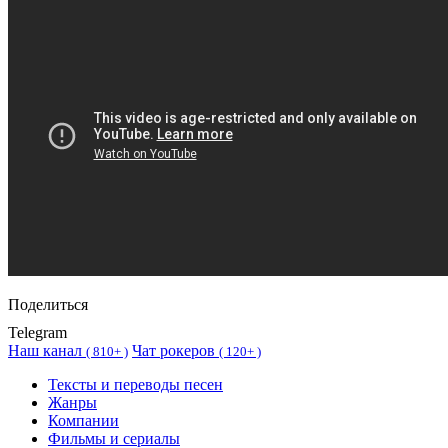
Поделиться
Telegram
Наш канал
Чат рокеров
(
810+ )
(
120+ )
Тексты и переводы песен
Жанры
Компании
Фильмы и сериалы