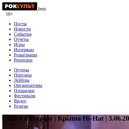
beta
18+
Посты
Новости
События
Отчеты
Игры
Интервью
Розыгрыши
Рецензии
Группы
Персоны
Лейблы
Организаторы
Площадки
Фестивали
Видео
Релизы
СБПЧ в Питере | Крыша Hi-Hat | 3.06.2