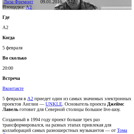
Лиза Фремонт
09.01.2016
572
Площадка:
А2
Где
А2
Когда
5 февраля
Во сколько
20:00
Встреча
Вконтакте
5 февраля в
А2
приедет один из самых значимых электронных
проектов Англии —
UNKLE
. Основатель проекта
Джеймс
Лавель
готовит для Северной столицы большое live-шоу.
Созданный в 1994 году проект больше трех раз
трансформировался, на разных этапах привлекая для
коллабораций самых разношерстных музыкантов — от
Тома