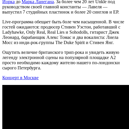
Йорка
до
Марка Ланегана
. За более чем 20 лет Unkle под
руководством своей главной константы — Лавеля —
выпустил 7 студийных пластинок и более 20 синглов и EP.
Live-программа обещает быть боле чем насыщенной. В числе
гостей ожидаются: продюсер Стивен Уэстон, работавший с
Ladyhawke, Only Real, Real Lies и Sohodolls, гитарист Джек
Леонард, барабанщик Алекс Томас и два вокалиста: Лиела
Мосс из инди-рок-группы The Duke Spirit и Стивен Янг.
Ощутить величие британского трип-рока и увидеть живую
легенду электронной сцены на популярной площадке А2
просто необходимо каждому жителю нашего по-лондонски
сырого Петербурга.
Концерт в Москве