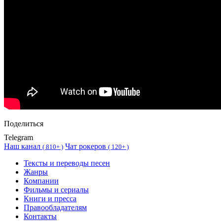
Поделиться
Telegram
Наш канал
Чат рокеров
(
810+ )
(
120+ )
Тексты и переводы песен
Жанры
Компании
Фильмы и сериалы
Книги и пресса
Правообладателям
Контакты