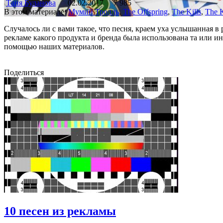
Таня Буланова
02.02.2017
7 985
В этом материале:
Мумий Тролль
,
The Offspring
,
The Kills
,
The K
Случалось ли с вами такое, что песня, краем уха услышанная в р
рекламе какого продукта и бренда была использована та или ин
помощью наших материалов.
Поделиться
10 песен из рекламы