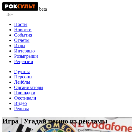
beta
18+
Посты
Новости
События
Отчеты
Игры
Интервью
Розыгрыши
Рецензии
Группы
Персоны
Лейблы
Организаторы
Площадки
Фестивали
Видео
Релизы
Игра | Угадай песню из рекламы