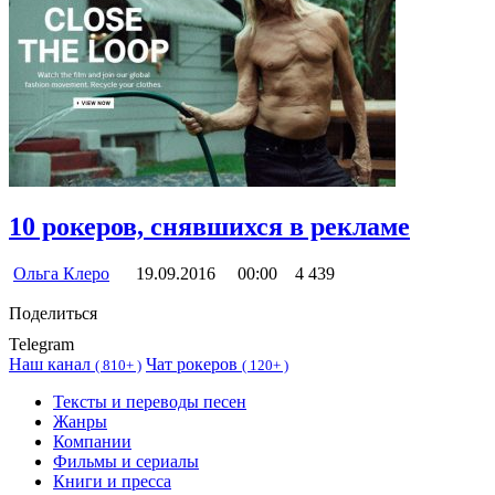
10 рокеров, снявшихся в рекламе
Ольга Клеро
19.09.2016
00:00
4 439
Поделиться
Telegram
Наш канал
Чат рокеров
(
810+ )
(
120+ )
Тексты и переводы песен
Жанры
Компании
Фильмы и сериалы
Книги и пресса