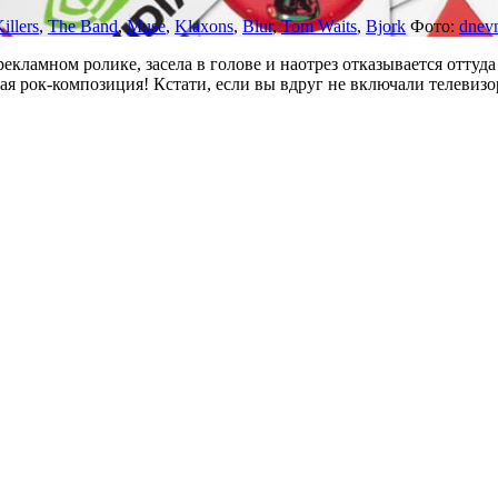
illers
,
The Band
,
Muse
,
Klaxons
,
Blur
,
Tom Waits
,
Bjork
Фото:
dnevn
екламном ролике, засела в голове и наотрез отказывается оттуда 
ая рок-композиция! Кстати, если вы вдруг не включали телевизо