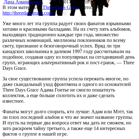
Дана Аманкулова
21.01.2017
5 518
В этом материале:
Three Days Grace
Фото:
http://threedaysgrace.com/
Уже много лет эта группа радует своих фанатов взрывными
хитами и красивыми балладами. На их счету пять альбомов,
выходящих традиционно каждые три года, множество
различных номинаций, миллионы поклонников по всему
свету, признание и безоговорочный успех. Вряд ли три
канадских школьника в далеком 1997 году рассчитывали на
подобное, создавая одну из популярных на сегодняшний день
групп, играющих альтернативный рок и пост-гранж, — Three
Days Grace.
За свое существование группа успела пережить многое, но
даже скандальный уход фронтмена и одного из основателей
Three Days Grace Адама Гонтье не смогло пошатнуть
коллектив, а еще больше сплотить их и даже сделать
известнее.
Фанаты могут долго спорить, кто лучше: Адам или Мэтт, так
ли плох последний альбом и что же значит название группы.
И пусть на первые два вопроса ответ мы дать не сможем, но
зато раскроем тайну третьего, а также еще 14 интересных
фактов о группе в нашей игре.