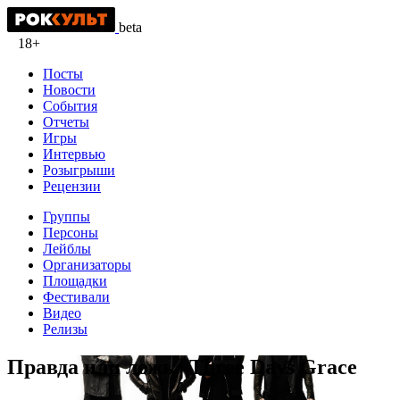
beta
18+
Посты
Новости
События
Отчеты
Игры
Интервью
Розыгрыши
Рецензии
Группы
Персоны
Лейблы
Организаторы
Площадки
Фестивали
Видео
Релизы
Правда или ложь | Three Days Grace