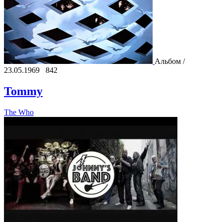
Альбом /
23.05.1969
842
Tommy
The Who