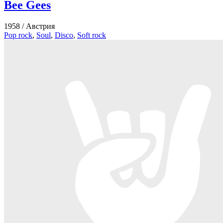
Bee Gees
1958 /
Австрия
Pop rock
,
Soul
,
Disco
,
Soft rock