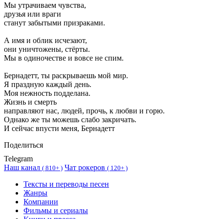
Мы утрачиваем чувства,
друзья или враги
станут забытыми призраками.
А имя и облик исчезают,
они уничтожены, стёрты.
Мы в одиночестве и вовсе не спим.
Бернадетт, ты раскрываешь мой мир.
Я праздную каждый день.
Моя нежность подделана.
Жизнь и смерть
направляют нас, людей, прочь, к любви и горю.
Однако же ты можешь слабо закричать.
И сейчас впусти меня, Бернадетт
Поделиться
Telegram
Наш канал
Чат рокеров
(
810+ )
(
120+ )
Тексты и переводы песен
Жанры
Компании
Фильмы и сериалы