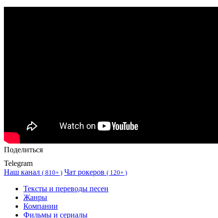
Поделиться
Telegram
Наш канал
Чат рокеров
(
810+ )
(
120+ )
Тексты и переводы песен
Жанры
Компании
Фильмы и сериалы