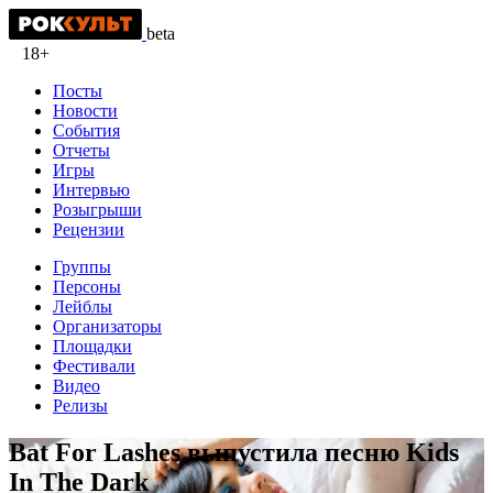
beta
18+
Посты
Новости
События
Отчеты
Игры
Интервью
Розыгрыши
Рецензии
Группы
Персоны
Лейблы
Организаторы
Площадки
Фестивали
Видео
Релизы
Bat For Lashes выпустила песню Kids
In The Dark