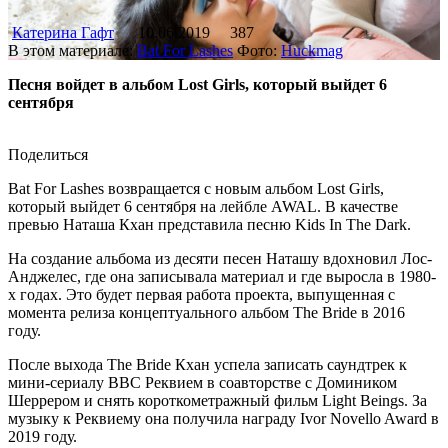
Катерина Гафт
10.06.2019
387
В этом материале:
Bat For Lashes
Фото:
Huckmag
Песня войдет в альбом Lost Girls, который выйдет 6
сентября
Поделиться
Bat For Lashes возвращается с новым альбом Lost Girls,
который выйдет 6 сентября на лейбле AWAL. В качестве
превью Наташа Кхан представила песню Kids In The Dark.
На создание альбома из десяти песен Наташу вдохновил Лос-
Анджелес, где она записывала материал и где выросла в 1980-
х годах. Это будет первая работа проекта, выпущенная с
момента релиза концептуального альбом The Bride в 2016
году.
После выхода The Bride Кхан успела записать саундтрек к
мини-сериалу BBC Реквием в соавторстве с Домиником
Шеррером и снять короткометражный фильм Light Beings. За
музыку к Реквиему она получила награду Ivor Novello Award в
2019 году.