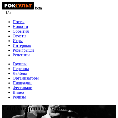
beta
18+
Посты
Новости
События
Отчеты
Игры
Интервью
Розыгрыши
Рецензии
Группы
Персоны
Лейблы
Организаторы
Площадки
Фестивали
Видео
Релизы
Cold завершают запись альбома