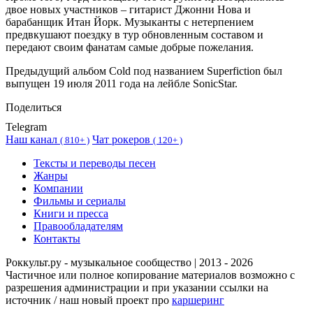
двое новых участников – гитарист Джонни Нова и
барабанщик Итан Йорк. Музыканты с нетерпением
предвкушают поездку в тур обновленным составом и
передают своим фанатам самые добрые пожелания.
Предыдущий альбом Cold под названием Superfiction был
выпущен 19 июля 2011 года на лейбле SonicStar.
Поделиться
Telegram
Наш канал
Чат рокеров
(
810+ )
(
120+ )
Тексты и переводы песен
Жанры
Компании
Фильмы и сериалы
Книги и пресса
Правообладателям
Контакты
Роккульт.ру - музыкальное сообщество | 2013 - 2026
Частичное или полное копирование материалов возможно с
разрешения администрации и при указании ссылки на
источник / наш новый проект про
каршеринг