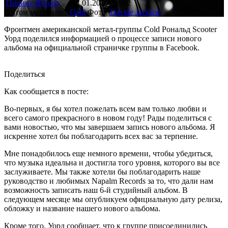
Полина Шпорт
14.01.2018
662
В этом материале:
Cold
Фото:
Davide Jackson
Фронтмен американской метал-группы Cold Рональд Scooter
Уорд поделился информацией о процессе записи нового
альбома на официальной cтраничке группы в Facebook.
Поделиться
Как сообщается в посте:
Во-первых, я бы хотел пожелать всем вам только любви и
всего самого прекрасного в новом году! Рады поделиться с
вами новостью, что мы завершаем запись нового альбома. Я
искренне хотел бы поблагодарить всех вас за терпение.
Мне понадобилось еще немного времени, чтобы убедиться,
что музыка идеальна и достигла того уровня, которого вы все
заслуживаете. Мы также хотели бы поблагодарить наше
руководство и любимых Napalm Records за то, что дали нам
возможность записать наш 6-й студийный альбом. В
следующем месяце мы опубликуем официальную дату релиза,
обложку и название нашего нового альбома.
Кроме того, Уорд сообщает, что к группе присоединились