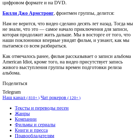
цифровом формате и на DVD.
Билли Джо Армстронг
, фронтмен группы, делится:
Нам не верится, что видео сделано десять лет назад. Тогда мы
не знали, что это — самое начало приключения для записи,
которая продолжит жить дальше. Мы в восторге от того, что
наши поклонники впервые увидят фильм, и узнают, как мы
пытаемся со всем разбираться.
Как отмечалось ранее, фильм рассказывает о записи альбома
American Idiot, кроме того, на видео присутствует запись
живого выступления группы времен подготовки релиза
альбома.
Поделиться
Telegram
Наш канал
Чат рокеров
(
810+ )
(
120+ )
Тексты и переводы песен
Жанры
Компании
Фильмы и сериалы
Книги и пресса
Правообладателям