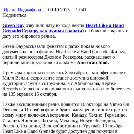
Ирана Наджафова
09.10.2015
1 041
Поделиться
Green Day
озвучили дату выхода ленты
Heart Like a Hand
Grenade(Сердце, как ручная граната)
на большие экраны и
дату его мирового релиза.
Green Dayрассказали фанатам о датах показа нового
документального фильма Heart Like a Hand Grenade. Фильм,
снятый режиссером Джоном Роекером, рассказывает о
периоде записи культового альбома
American Idiot.
Премьера картины состоялась 8 октября на кинофестивале в
Милл Вэлли, скоро лента станет доступна широкой
аудитории. Группа сотрудничала с Abramorama, Reprise
Records и Vimeo для возможности выпустить фильм более чем
на 135 экранах 15 октября.
Также эксклюзивный релиз появится 16 октября на Vimeo On
Demand, а 11 ноября фильм будет выпущен в кинотеатрах по
всему миру, включая Австралию, Канаду, Чехию, Германию,
Италию, Японию, Латвию, Мексику, Новую Зеландию,
Россию, Испанию, Великобританию и Уругвай. 13 ноября
Heart Like a Hand Grenade будет доступен для покупки в