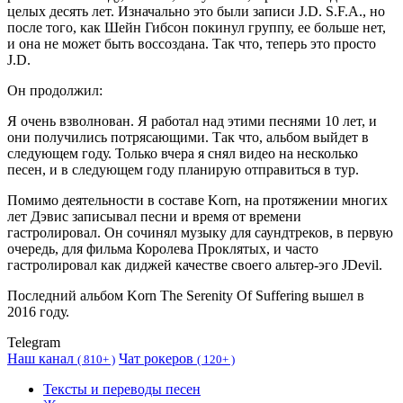
целых десять лет. Изначально это были записи J.D. S.F.A., но
после того, как Шейн Гибсон покинул группу, ее больше нет,
и она не может быть воссоздана. Так что, теперь это просто
J.D.
Он продолжил:
Я очень взволнован. Я работал над этими песнями 10 лет, и
они получились потрясающими. Так что, альбом выйдет в
следующем году. Только вчера я снял видео на несколько
песен, и в следующем году планирую отправиться в тур.
Помимо деятельности в составе Korn, на протяжении многих
лет Дэвис записывал песни и время от времени
гастролировал. Он сочинял музыку для саундтреков, в первую
очередь, для фильма Королева Проклятых, и часто
гастролировал как диджей качестве своего альтер-эго JDevil.
Последний альбом Korn The Serenity Of Suffering вышел в
2016 году.
Telegram
Наш канал
Чат рокеров
(
810+ )
(
120+ )
Тексты и переводы песен