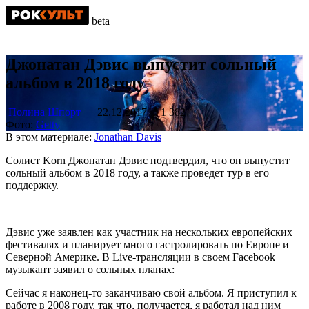
beta
Джонатан Дэвис выпустит сольный
альбом в 2018 году
Полина Шпорт
22.12.2017
1 382
Фото:
Getty
В этом материале:
Jonathan Davis
Солист Korn Джонатан Дэвис подтвердил, что он выпустит
сольный альбом в 2018 году, а также проведет тур в его
поддержку.
Дэвис уже заявлен как участник на нескольких европейских
фестивалях и планирует много гастролировать по Европе и
Северной Америке. В Live-трансляции в своем Facebook
музыкант заявил о сольных планах:
Сейчас я наконец-то заканчиваю свой альбом. Я приступил к
работе в 2008 году, так что, получается, я работал над ним