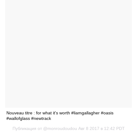
Nouveau titre : for what it's worth #liamgallagher #oasis
#wallofglass #newtrack
Публикация от @monroudoudou
Авг 8 2017 в 12:42 PDT