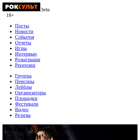
beta
18+
Посты
Новости
События
Отчеты
Игры
Интервью
Розыгрыши
Рецензии
Группы
Персоны
Лейблы
Организаторы
Площадки
Фестивали
Видео
Релизы
Лиам Галлахер выпустил новый сингл
For What It’s Worth