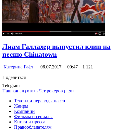
Лиам Галлахер выпустил клип на
песню Chinatown
Катерина Гафт
06.07.2017
00:47
1 121
Поделиться
Telegram
Наш канал
Чат рокеров
(
810+ )
(
120+ )
Тексты и переводы песен
Жанры
Компании
Фильмы и сериалы
Книги и пресса
Правообладателям