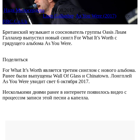
Надя Милосердова
10.08.2017
1 193
В этом материале:
Liam Gallagher
,
As You Were (2017)
Фото:
BBC.Co.Uk
Британский музыкант и сооснователь группы Oasis Лиам
Галлахер выпустил новый сингл For What It’s Worth с
грядущего альбома As You Were.
Поделиться
For What It’s Worth является третим синглом с нового альбома.
Ранее были выпущены Wall Of Glass и Chinatown. Лонгплей
As You Were увидит свет 6 октября 2017.
Несколькими днями ранее в интернете появилось видео с
процессом записи этой песни а капелла.