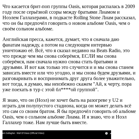
Что касается брит-поп группы Oasis, которая распалась в 2009
году после серьёзной ссоры между братьями Лиамом и
Ноэлем Галлахерами, в подкасте Rolling Stone Лиам рассказал,
что он бы предпочёл говорить о новом альбоме Oasis, чем о
своём сольном альбоме.
Английская пресса, кажется, думает, что я сначала даю
фанатам надежду, а потом на следующем интервью
уничтожаю её. Всё, что я сказал недавно на Beats Radio, это
что прежде чем мы снова соберёмся, ЕСЛИ мы снова
соберёмся, нам сначала нужно снова стать братьями и
друзьями. И вот как только это случится и и мы снова станем
зависать вместе или что угодно, и мы снова будем друзьями, и
разговаривать и воспринимать друг друга более уважительно,
вот тогда, я думаю, мы неизбежно скажем "Ай, к черту, пора
уже поехать в тур с этой бл****ой группой".
Я знаю, что он (Ноэл) не хочет быть на разогреве у U2 и
играть для полупустого стадиона, когда он может делать всё
это сам со своим братом. Я бы предпочёл говорить об альбоме
Oasis, чем о сольном альбоме Лиама. И я знаю, что и Ноэл
Галлахер тоже. Нам лучше быть вместе.