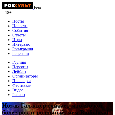
beta
18+
Посты
Новости
События
Отчеты
Игры
Интервью
Розыгрыши
Рецензии
Группы
Персоны
Лейблы
Организаторы
Площадки
Фестивали
Видео
Релизы
Ноэль Галлахер считает, что его кот
более рок-н-ролльный, чем Radiohead