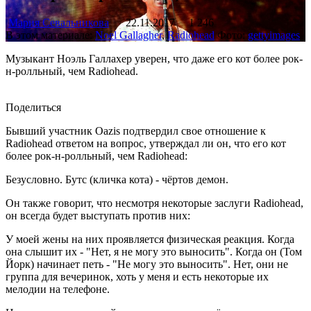
Мария Севальникова
22.11.2017
1 246
В этом материале:
Noel Gallagher
,
Radiohead
Фото:
gettyimages
Музыкант Ноэль Галлахер уверен, что даже его кот более рок-
н-ролльный, чем Radiohead.
Поделиться
Бывший участник Oazis подтвердил свое отношение к
Radiohead ответом на вопрос, утверждал ли он, что его кот
более рок-н-ролльный, чем Radiohead:
Безусловно. Бутс (кличка кота) - чёртов демон.
Он также говорит, что несмотря некоторые заслуги Radiohead,
он всегда будет выступать против них:
У моей жены на них проявляется физическая реакция. Когда
она слышит их - "Нет, я не могу это выносить". Когда он (Том
Йорк) начинает петь - "Не могу это выносить". Нет, они не
группа для вечеринок, хоть у меня и есть некоторые их
мелодии на телефоне.