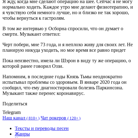
Я жду, когда мне сделают операцию на шее. Сейчас я не могу
нормально ходить. Каждое утро мне делают физиотерапию, и
я чувствую себя немного лучше, но и близко не так хорошо,
чтобы вернуться к гастролям.
В том же интервью у Осборна спросили, что он думает о
смерти. Музыкант ответил:
Черт побери, мне 73 года, и я неплохо живу для своих лет. Не
планирую никуда уходить, но мое время все равно придет
Пока неизвестно, имела ли Шэрон в виду ту же операцию, о
которой ранее говорил Оззи.
Напомним, в последние годы Князь Тьмы неоднократно
испытывал проблемы со здоровьем. В январе 2020 года он
сообщил, что ему диагностировали болезнь Паркинсона.
Музыкант также перенес коронавирус.
Поделиться
Telegram
Наш канал
Чат рокеров
(
810+ )
(
120+ )
Тексты и переводы песен
Жанры