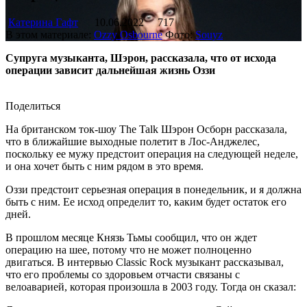
Катерина Гафт
10.06.2022
717
В этом материале:
Ozzy Osbourne
Фото:
Souyz
Супруга музыканта, Шэрон, рассказала, что от исхода
операции зависит дальнейшая жизнь Оззи
Поделиться
На британском ток-шоу The Talk Шэрон Осборн рассказала,
что в ближайшие выходные полетит в Лос-Анджелес,
поскольку ее мужу предстоит операция на следующей неделе,
и она хочет быть с ним рядом в это время.
Оззи предстоит серьезная операция в понедельник, и я должна
быть с ним. Ее исход определит то, каким будет остаток его
дней.
В прошлом месяце Князь Тьмы сообщил, что он ждет
операцию на шее, потому что не может полноценно
двигаться. В интервью Classic Rock музыкант рассказывал,
что его проблемы со здоровьем отчасти связаны с
велоаварией, которая произошла в 2003 году. Тогда он сказал: