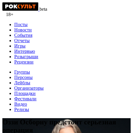
beta
18+
Посты
Новости
События
Отчеты
Игры
Интервью
Розыгрыши
Рецензии
Группы
Персоны
Лейблы
Организаторы
Площадки
Фестивали
Видео
Релизы
Оззи Осборну предстоит серьезная
операция