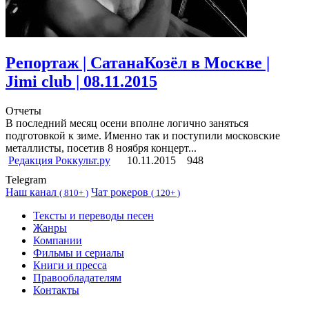
Репортаж | СатанаКозёл в Москве |
Jimi club | 08.11.2015
Отчеты
В последний месяц осени вполне логично заняться
подготовкой к зиме. Именно так и поступили московские
металлисты, посетив 8 ноября концерт...
Редакция Роккульт.ру
10.11.2015
948
Telegram
Наш канал
Чат рокеров
(
810+ )
(
120+ )
Тексты и переводы песен
Жанры
Компании
Фильмы и сериалы
Книги и пресса
Правообладателям
Контакты