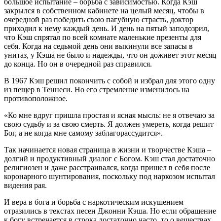
большое испытание – борьба с зависимостью. Когда Кэш
закрылся в собственном кабинете на целый месяц, чтобы в
очередной раз победить свою пагубную страсть, доктор
приходил к нему каждый день. И день на пятый заподозрил,
что Кэш спрятал по всей комнате маленькие презенты для
себя. Когда на седьмой день они выкинули все запасы в
унитаз, у Кэша не было и надежды, что он доживет этот месяц
до конца. Но он в очередной раз справился.
В 1967 Кэш решил покончить с собой и избрал для этого одну
из пещер в Теннеси. Но его стремление изменилось на
противоположное.
«Ко мне вдруг пришла простая и ясная мысль: не я отвечаю за
свою судьбу и за свою смерть. Я должен умереть, когда решит
Бог, а не когда мне самому заблагорассудится».
Так начинается новая страница в жизни и творчестве Кэша –
долгий и продуктивный диалог с Богом. Кэш стал достаточно
религиозен и даже расстраивался, когда пришел в себя после
коронарного шунтирования, поскольку под наркозом испытал
видения рая.
И вера в бога и борьба с наркотическим искушением
отразились в текстах песен Джонни Кэша. Но если обращение
к богу встречается в строка достаточно часто, то о веществах