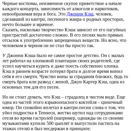
Черные костюмы, неизменное скупое приветствие а начале
каждого концерта, зависимость от алкоголя и наркотиков,
невообразимая вера в бога. Это
Джонни Кэш
, человек,
сделавший из кантри, песенного жанра о родных просторах,
нечто большее и мрачное.
Сказать, насколько творчество Кэша зависит от его пагубных
пристрастий достаточно сложно. В его песнях мало прямых
отсылок к употреблению запрещенных веществ. Но ясно, что
человеком в черном он не стал бы просто так.
У Джонни Кэша было не самое простое детство. Он с малых
лет работал на хлопковой плантации своих родителей, где
успел научиться курить и даже поесть собственно хлопка.
Кэш в раннем возрасте потерял брата и долгое время винил
себя в его смерти. Чувство вины за страдания близких, будь то
смерть брата или развод с женой, Джун Картер Кэш, одна из
основных тем для его песен.
Но не стоит думать, что Кэш – страдалец в чистом виде. Еще
одна из частей этого взрывоопасного коктейля – циничный
юмор. Он спокойно вплетал в кантри-песни слова о том, что
убил подростка в Теннеси, жестко шутил над сотрудниками
отеля во время гастролей (например, однажды он со своими
музыкантами купили 500 цыплят и выпустили пастись на
этажах отеля) и был несдержан в принципе.