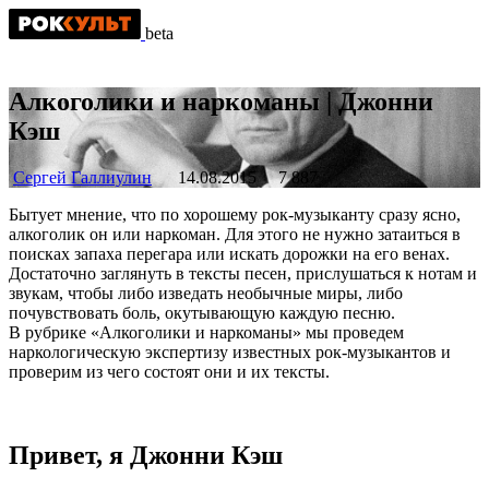
beta
Алкоголики и наркоманы | Джонни
Кэш
Сергей Галлиулин
14.08.2015
7 887
Бытует мнение, что по хорошему рок-музыканту сразу ясно,
алкоголик он или наркоман. Для этого не нужно затаиться в
поисках запаха перегара или искать дорожки на его венах.
Достаточно заглянуть в тексты песен, прислушаться к нотам и
звукам, чтобы либо изведать необычные миры, либо
почувствовать боль, окутывающую каждую песню.
В рубрике «Алкоголики и наркоманы» мы проведем
наркологическую экспертизу известных рок-музыкантов и
проверим из чего состоят они и их тексты.
Привет, я Джонни Кэш