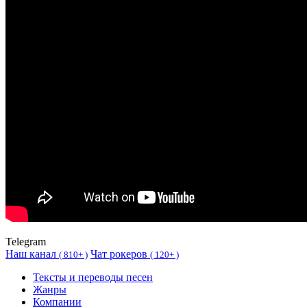
Telegram
Наш канал
Чат рокеров
(
810+ )
(
120+ )
Тексты и переводы песен
Жанры
Компании