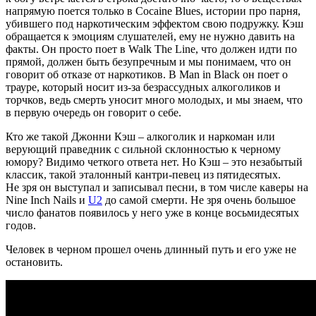
напрямую поется только в Cocaine Blues, истории про парня,
убившего под наркотическим эффектом свою подружку. Кэш
обращается к эмоциям слушателей, ему не нужно давить на
факты. Он просто поет в Walk The Line, что должен идти по
прямой, должен быть безупречным и мы понимаем, что он
говорит об отказе от наркотиков. В Man in Black он поет о
трауре, который носит из-за безрассудных алкоголиков и
торчков, ведь смерть уносит много молодых, и мы знаем, что
в первую очередь он говорит о себе.
Кто же такой Джонни Кэш – алкоголик и наркоман или
верующий праведник с сильной склонностью к черному
юмору? Видимо четкого ответа нет. Но Кэш – это незабытый
классик, такой эталонный кантри-певец из пятидесятых.
Не зря он выступал и записывал песни, в том числе каверы на
Nine Inch Nails и
U2
до самой смерти. Не зря очень большое
число фанатов появилось у него уже в конце восьмидесятых
годов.
Человек в черном прошел очень длинный путь и его уже не
остановить.