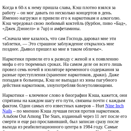
Когда в 60-х к нему пришла слава, Кэш плотно взялся за
работу – он мог давать по несколько концертов в день.
Именно нагрузки и привели его к наркотикам и алкоголю.
Кэш чередовал свою любимый коктейль (бурбон, пиво «Бад»,
«Джек Дэниелз» и 7up) и амфетамины.
«Сначала мне казалось, что сам Господь даровал мне эти
таблетки, — Это страшное заблуждение открылось мне
позднее. Дьявол пришел ко мне в таком обличье».
Наркотики привели его к разводу с женой и к появлению
мифа о его тюремных сроках. На самом деле он всего лишь
провел семь ночей в изоляторе временного содержания за
разные преступления (хранение наркотиков, драки). Даже
попадая в больницы, Кэш не выпадал из зоны пагубного
действия наркотиков, злоупотребляя болеутоляющими.
Наркотики – ключевое слово в биографии Кэша, кажется, они
спрятаны на каждом шагу его пути, связаны почти с каждым
фактом. Один самых его известных каверов – Hurt
Nine Inch
Nails
– по мнению Кэша лучшая песня против наркотиков.
Альбом Out Among The Stars, изданный через 11 лет после его
смерти и еще раз прославивший, был записан сразу после
выхода из реабилитационного центра в 1984 году. Самые