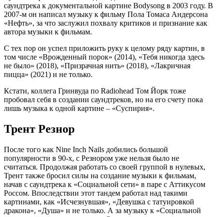
саундтрека к документальной картине Bodysong в 2003 году. В
2007-м он написал музыку к фильму Пола Томаса Андерсона
«Нефть», за что заслужил похвалу критиков и признание как
автора музыки к фильмам.
С тех пор он успел приложить руку к целому ряду картин, в
том числе «Врожденный порок» (2014), «Тебя никогда здесь
не было» (2018), «Призрачная нить» (2018), «Лакричная
пицца» (2021) и не только.
Кстати, коллега Гринвуда по Radiohead Том Йорк тоже
пробовал себя в создании саундтреков, но на его счету пока
лишь музыка к одной картине – «Суспирия».
Трент Резнор
После того как Nine Inch Nails добились большой
популярности в 90-х, с Резнором уже нельзя было не
считаться. Продолжая работать со своей группой в нулевых,
Трент также бросил силы на создание музыки к фильмам,
начав с саундтрека к «Социальной сети» в паре с Аттикусом
Россом. Впоследствии этот тандем работал над такими
картинами, как «Исчезнувшая», «Девушка с татуировкой
дракона», «Душа» и не только. А за музыку к «Социальной