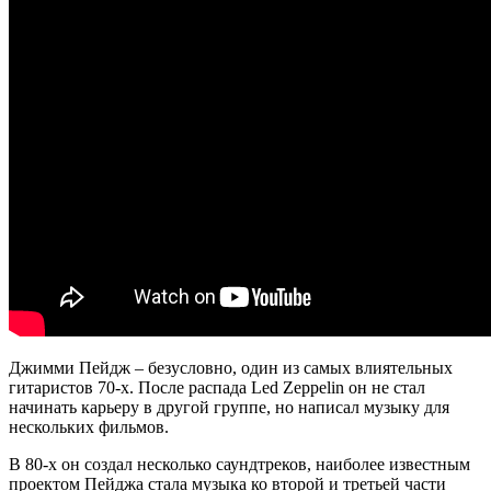
Джимми Пейдж – безусловно, один из самых влиятельных
гитаристов 70-х. После распада Led Zeppelin он не стал
начинать карьеру в другой группе, но написал музыку для
нескольких фильмов.
В 80-х он создал несколько саундтреков, наиболее известным
проектом Пейджа стала музыка ко второй и третьей части