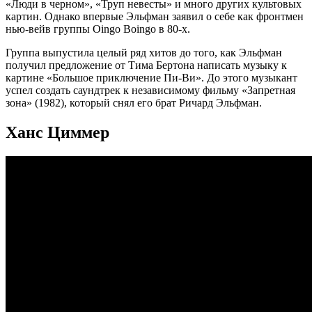
«Люди в черном», «Труп невесты» и много других культовых
картин. Однако впервые Эльфман заявил о себе как фронтмен
нью-вейв группы Oingo Boingo в 80-х.
Группа выпустила целый ряд хитов до того, как Эльфман
получил предложение от Тима Бертона написать музыку к
картине «Большое приключение Пи-Ви». До этого музыкант
успел создать саундтрек к независимому фильму «Запретная
зона» (1982), который снял его брат Ричард Эльфман.
Ханс Циммер