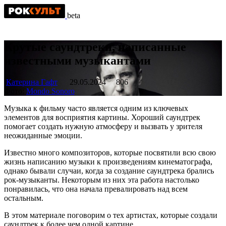
beta
Крутые саундтреки, написанные
известными музыкантами
Катерина Гафт
29.05.2024
806
Фото:
Mondo Sonoro
Музыка к фильму часто является одним из ключевых
элементов для восприятия картины. Хороший саундтрек
помогает создать нужную атмосферу и вызвать у зрителя
неожиданные эмоции.
Известно много композиторов, которые посвятили всю свою
жизнь написанию музыки к произведениям кинематографа,
однако бывали случаи, когда за создание саундтрека брались
рок-музыканты. Некоторым из них эта работа настолько
понравилась, что она начала превалировать над всем
остальным.
В этом материале поговорим о тех артистах, которые создали
саундтрек к более чем одной картине.