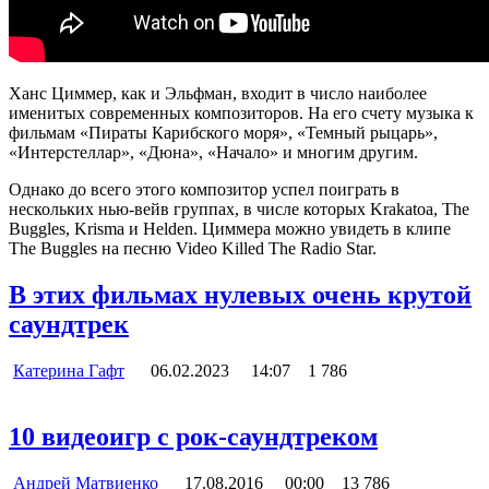
Ханс Циммер, как и Эльфман, входит в число наиболее
именитых современных композиторов. На его счету музыка к
фильмам «Пираты Карибского моря», «Темный рыцарь»,
«Интерстеллар», «Дюна», «Начало» и многим другим.
Однако до всего этого композитор успел поиграть в
нескольких нью-вейв группах, в числе которых Krakatoa, The
Buggles, Krisma и Helden. Циммера можно увидеть в клипе
The Buggles на песню Video Killed The Radio Star.
В этих фильмах нулевых очень крутой
саундтрек
Катерина Гафт
06.02.2023
14:07
1 786
10 видеоигр с рок-саундтреком
Андрей Матвиенко
17.08.2016
00:00
13 786