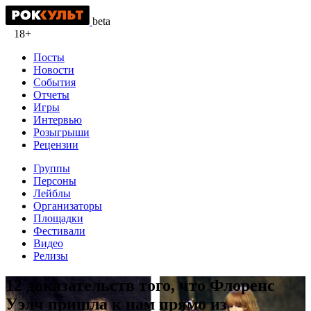
beta
18+
Посты
Новости
События
Отчеты
Игры
Интервью
Розыгрыши
Рецензии
Группы
Персоны
Лейблы
Организаторы
Площадки
Фестивали
Видео
Релизы
12 доказательств того, что Флоренс
Уэлч пришла к нам прямо из