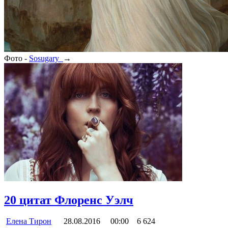
Фото -
Sosugary
→
20 цитат Флоренс Уэлч
Елена Тирон
28.08.2016
00:00
6 624