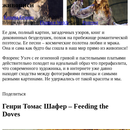
живописи
Карина Еганян
05.08.2017
4 606
В этом материале:
Florence Welch
Фото:
Pinterest
Ее дом, полный картин, загадочных узоров, книг и
диковинных безделушек, похож на прибежище романтической
поэтессы. Ее песни – космические полотна любви и мрака.
Она и сама как будто бы сошла в наш мир прямо из живописи!
Флоренс Уэлч с ее огненной гривой и пастельными платьями
действительно походит на идеальный образ что прерафаэлита,
что современного художника, и в интернете уже давно
находят сходства между фотографиями певицы и самыми
разными картинами. Не удержались от такой красоты и мы.
Поделиться
Генри Томас Шафер – Feeding the
Doves