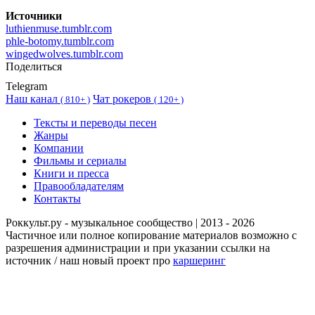
Источники
luthienmuse.tumblr.com
phle-botomy.tumblr.com
wingedwolves.tumblr.com
Поделиться
Telegram
Наш канал
Чат рокеров
(
810+ )
(
120+ )
Тексты и переводы песен
Жанры
Компании
Фильмы и сериалы
Книги и пресса
Правообладателям
Контакты
Роккульт.ру - музыкальное сообщество | 2013 - 2026
Частичное или полное копирование материалов возможно с
разрешения администрации и при указании ссылки на
источник / наш новый проект про
каршеринг