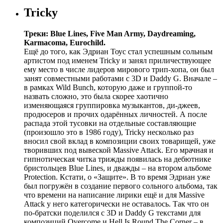
Tricky
Треки: Blue Lines, Five Man Army, Daydreaming,
Karmacoma, Eurochild.
Ещё до того, как Эдриан Тоус стал успешным сольным
артистом под именем Tricky и занял приличествующее
ему место в числе лидеров мирового трип-хопа, он был
занят совместными работами с 3D и Daddy G. Вначале –
в рамках Wild Bunch, которую даже и группой-то
назвать сложно, это была скорее хаотично
изменяющаяся группировка музыкантов, ди-джеев,
продюсеров и прочих одарённых личностей. А после
распада этой тусовки на отдельные составляющие
(произошло это в 1986 году), Tricky несколько раз
вносил свой вклад в композиции своих товарищей, уже
творивших под вывеской Massive Attack. Его мрачная и
гипнотическая читка трижды появилась на дебютнике
бристольцев Blue Lines, и дважды – на втором альбоме
Protection. Кстати, о «Защите». В то время Эдриан уже
был погружён в создание первого сольного альбома, так
что времени на написание лирики ещё и для Massive
Attack у него категорически не оставалось. Так что он
по-братски поделился с 3D и Daddy G текстами для
композиций Overcome и Hell Is Round The Corner – в