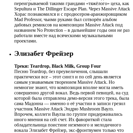
переигрываемой такими грандами «тяжёлого» цеха, как
Sepultura и The Dillinger Escape Plan. Через Massive Attack
Хорас познакомился и с продюсером-аранжировщиком
Mad Professor, чьими руками был сотворён альбом
дабовых ремиксов на композиции Massive Attack под
названием No Protection – в дальнейшие годы они не раз
работали вместе над всяческими музыкальными
проектами.
Элизабет Фрейзер
Треки: Teardrop, Black Milk, Group Four
Песню Teardrop, без преувеличения, слышали
практически все – этот сингл и по сей день является
самым узнаваемым творением Massive Attack. Но
немногие знают, что композиция вполне могла иметь
совершенно другой вокал. Ведь первой певицей, на суд
которой была отправлена демо-версия этого трека, была
сама Мадонна — именно о её участии в записи грезил
участник Massive Attack Эндрю Mushroom Ваулз.
Впрочем, коллеги Ваулза по группе придерживались
иного мнения на сей счет. Их фавориткой стала
обладательница поистине неземного и мелодичного
вокала Элизабет Фрейзер, экс-фронтвумен только что