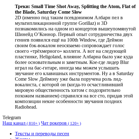
Треки: Small Time Shot Away, Splitting the Atom, Flat of
the Blade, Saturday Come Slow
2D (именно под таким псевдонимом Албарн пел в
мультипликационной группе Gorillaz) и 3D
познакомились на одном из концертов вышеупомянутой
Шинейд О’Коннор. Первый опыт сотрудничества двух
гениев появился ещё на 100th Window, где Деймон
своим бэк-вокалом неосязаемо сопровождает голос
своего «трёхмерного» коллеги. А вот на следующей
пластинке, Heligoland, влияние Албарна было уже куда
более основательным и заметным. Кое-где лидер Blur
играл на бас-гитаре, иногда мы можем услышать
звучание его клавишных инструментов. Ну а в Saturday
Come Slow Деймону уже была поручена роль лид-
вокалиста, с которой он (когда-то осчастлививший
мировую общественность хитом с подозрительно
похожим названием) справился на все сто, придав этой
композиции некие особенности звучания поздних
Radiohead.
Telegram
Наш канал
Чат рокеров
(
810+ )
(
120+ )
Тексты и переводы песен