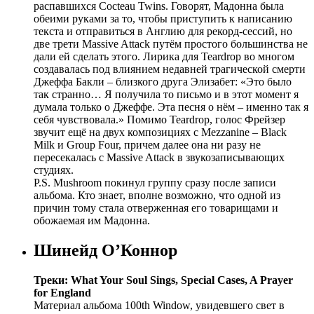
распавшихся Cocteau Twins. Говорят, Мадонна была
обеими руками за то, чтобы приступить к написанию
текста и отправиться в Англию для рекорд-сессий, но
две трети Massive Attack путём простого большинства не
дали ей сделать этого. Лирика для Teardrop во многом
создавалась под влиянием недавней трагической смерти
Джеффа Бакли – близкого друга Элизабет: «Это было
так странно… Я получила то письмо и в этот момент я
думала только о Джеффе. Эта песня о нём – именно так я
себя чувствовала.» Помимо Teardrop, голос Фрейзер
звучит ещё на двух композициях с Mezzanine – Black
Milk и Group Four, причем далее она ни разу не
пересекалась с Massive Attack в звукозаписывающих
студиях.
P.S. Mushroom покинул группу сразу после записи
альбома. Кто знает, вполне возможно, что одной из
причин тому стала отверженная его товарищами и
обожаемая им Мадонна.
Шинейд О’Коннор
Треки: What Your Soul Sings, Special Cases, A Prayer
for England
Материал альбома 100th Window, увидевшего свет в