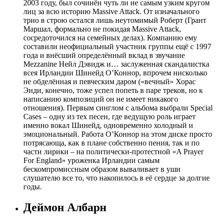
2003 году, был сочинён чуть ли не самым узким кругом
лиц за всю историю Massive Attack. От изначального
трио в строю остался лишь неутомимый Роберт (Грант
Маршал, формально не покидая Massive Attack,
сосредоточился на семейных делах). Компанию ему
составили неофициальный участник группы ещё с 1997
года и внёсший определённый вклад в звучание
Mezzanine Нейл Дэвидж и… заслуженная скандалистка
всея Ирландии Шинейд О’Коннор, впрочем нисколько
не обделённая и певческим даром («вечный» Хорас
Энди, конечно, тоже успел попеть в паре треков, но к
написанию композиций он не имеет никакого
отношения). Первым синглом с альбома выбрали Special
Cases – одну из тех песен, где ведущую роль играет
именно вокал Шинейд, одновременно холодный и
эмоциональный. Работа О’Коннор на этом диске просто
потрясающа, как в плане собственно пения, так и по
части лирики – на политически-протестной «A Prayer
For England» уроженка Ирландии самым
бескомпромиссным образом вываливает в уши
слушателю все то, что накопилось в её сердце за долгие
годы.
Деймон Албарн