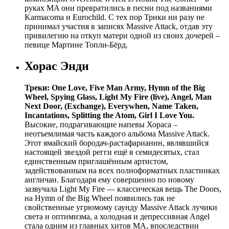
руках MA они превратились в песни под названиями
Karmacoma и Eurochild. С тех пор Трики ни разу не
принимал участия в записях Massive Attack, отдав эту
привилегию на откуп матери одной из своих дочерей –
певице Мартине Топли-Бёрд.
Хорас Энди
Треки: One Love, Five Man Army, Hymn of the Big
Wheel, Spying Glass, Light My Fire (live), Angel, Man
Next Door, (Exchange), Everywhen, Name Taken,
Incantations, Splitting the Atom, Girl I Love You.
Высокие, подрагивающие напевы Хораса –
неотъемлимая часть каждого альбома Massive Attack.
Этот ямайский бородач-растафарианин, являвшийся
настоящей звездой регги ещё в семидесятых, стал
единственным приглашённым артистом,
задействованным на всех полноформатных пластинках
англичан. Благодаря ему совершенно по новому
зазвучала Light My Fire — классическая вещь The Doors,
на Hymn of the Big Wheel появились так не
свойственные угрюмому саунду Massive Attack лучики
света и оптимизма, а холодная и депрессивная Angel
стала одним из главных хитов MA, впоследствии