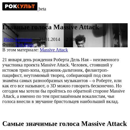
beta
Главные голоса Massive Attack
Иван Балашов
21.01.2014
2 336
Фото:
Test Press
В этом материале:
Massive Attack
21 января день рождения Роберта Дель Ная – неизменного
участника проекта Massive Attack. Человек, стоявший у
истоков трип-хопа, художник-дальтоник, филантроп-
пацифист, неутомимый творец, собирающий под свои
знамёна самых разнообразных музыкантов – о Роберте, или
как его все называют, о 3D можно говорить бесконечно. Но
сегодня мы хотели бы пройтись по обратной стороне Massive
Attack, а именно по тем приглашённым вокалистам, чьи
голоса внесли в звучание бристольцев наибольший вклад.
Самые значимые голоса Massive Attack