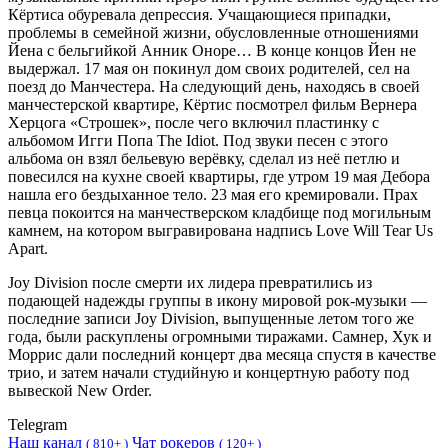
Кёртиса обуревала депрессия. Учащающиеся припадки,
проблемы в семейной жизни, обусловленные отношениями
Йена с бельгийкой Анник Оноре… В конце концов Йен не
выдержал. 17 мая он покинул дом своих родителей, сел на
поезд до Манчестера. На следующий день, находясь в своей
манчестерской квартире, Кёртис посмотрел фильм Вернера
Херцога «Строшек», после чего включил пластинку с
альбомом Игги Попа The Idiot. Под звуки песен с этого
альбома он взял бельевую верёвку, сделал из неё петлю и
повесился на кухне своей квартиры, где утром 19 мая Дебора
нашла его бездыханное тело. 23 мая его кремировали. Прах
певца покоится на манчестверском кладбище под могильным
камнем, на котором выгравирована надпись Love Will Tear Us
Apart.
Joy Division после смерти их лидера превратились из
подающей надежды группы в икону мировой рок-музыки —
последние записи Joy Division, выпущенные летом того же
года, были раскуплены огромными тиражами. Самнер, Хук и
Моррис дали последний концерт два месяца спустя в качестве
трио, и затем начали студийную и концертную работу под
вывеской New Order.
Telegram
Наш канал
Чат рокеров
(
810+ )
(
120+ )