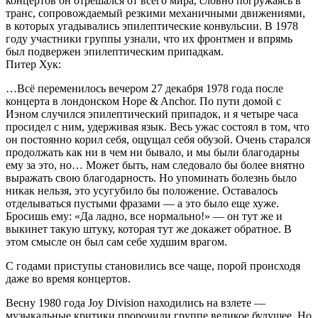
концертов он отрешался от всего мира, словно погружаясь в
транс, сопровождаемый резкими механичными движениями,
в которых угадывались эпилептические конвульсии. В 1978
году участники группы узнали, что их фронтмен и впрямь
был подвержен эпилептическим припадкам.
Питер Хук:
…Всё переменилось вечером 27 декабря 1978 года после
концерта в лондонском Hope & Anchor. По пути домой с
Иэном случился эпилептический припадок, и я четыре часа
просидел с ним, удерживая язык. Весь ужас состоял в том, что
он постоянно корил себя, ощущал себя обузой. Очень старался
продолжать как ни в чем ни бывало, и мы были благодарны
ему за это, но… Может быть, нам следовало бы более внятно
выражать свою благодарность. Но упоминать болезнь было
никак нельзя, это усугубило бы положение. Оставалось
отделываться пустыми фразами — а это было еще хуже.
Бросишь ему: «Да ладно, все нормально!» — он тут же и
выкинет такую штуку, которая тут же докажет обратное. В
этом смысле он был сам себе худшим врагом.
С годами приступы становились все чаще, порой происходя
даже во время концертов.
Весну 1980 года Joy Division находились на взлете —
музыкальные критики пророчили группе великое будущее. Но