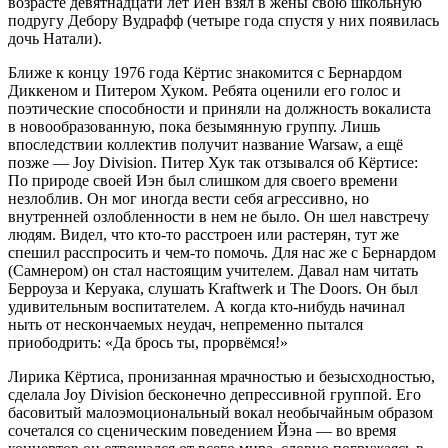
возрасте девятнадцати лет Йен взял в жены свою школьную
подругу Дебору Вудрафф (четыре года спустя у них появилась
дочь Натали).
Ближе к концу 1976 года Кёртис знакомится с Бернардом
Диккеном и Питером Хуком. Ребята оценили его голос и
поэтические способности и приняли на должность вокалиста
в новообразованную, пока безымянную группу. Лишь
впоследствии коллектив получит название Warsaw, а ещё
позже — Joy Division. Питер Хук так отзывался об Кёртисе:
По природе своей Иэн был слишком для своего времени
незлоблив. Он мог иногда вести себя агрессивно, но
внутренней озлобленности в нем не было. Он шел навстречу
людям. Видел, что кто-то расстроен или растерян, тут же
спешил расспросить и чем-то помочь. Для нас же с Бернардом
(Самнером) он стал настоящим учителем. Давал нам читать
Берроуза и Керуака, слушать Kraftwerk и The Doors. Он был
удивительным воспитателем. А когда кто-нибудь начинал
ныть от нескончаемых неудач, непременно пытался
приободрить: «Да брось ты, прорвёмся!»
Лирика Кёртиса, пронизанная мрачностью и безысходностью,
сделала Joy Division бесконечно депрессивной группой. Его
басовитый малоэмоциональный вокал необычайным образом
сочетался со сценическим поведением Йэна — во время