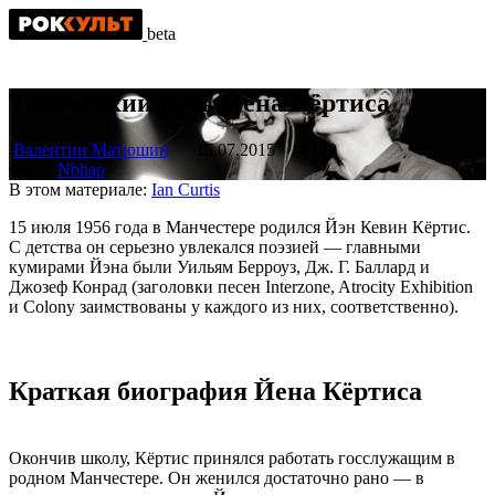
beta
Творческий путь Йена Кёртиса
Валентин Матюшин
15.07.2015
4 179
Фото:
Nbhap
В этом материале:
Ian Curtis
15 июля 1956 года в Манчестере родился Йэн Кевин Кёртис.
С детства он серьезно увлекался поэзией — главными
кумирами Йэна были Уильям Берроуз, Дж. Г. Баллард и
Джозеф Конрад (заголовки песен Interzone, Atrocity Exhibition
и Colony заимствованы у каждого из них, соответственно).
Краткая биография Йена Кёртиса
Окончив школу, Кёртис принялся работать госслужащим в
родном Манчестере. Он женился достаточно рано — в