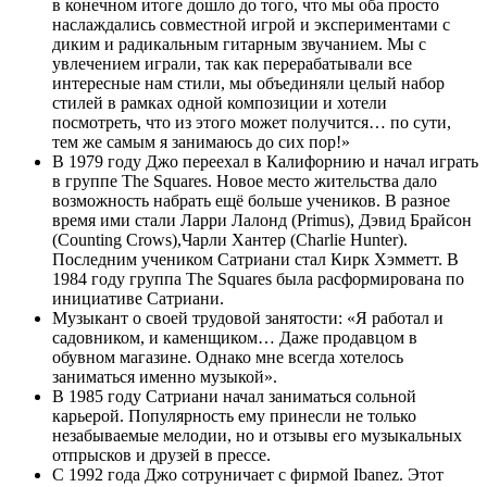
в конечном итоге дошло до того, что мы оба просто
наслаждались совместной игрой и экспериментами с
диким и радикальным гитарным звучанием. Мы с
увлечением играли, так как перерабатывали все
интересные нам стили, мы объединяли целый набор
стилей в рамках одной композиции и хотели
посмотреть, что из этого может получится… по сути,
тем же самым я занимаюсь до сих пор!»
В 1979 году Джо переехал в Калифорнию и начал играть
в группе The Squares. Новое место жительства дало
возможность набрать ещё больше учеников. В разное
время ими стали Ларри Лалонд (Primus), Дэвид Брайсон
(Counting Crows),Чарли Хантер (Charlie Hunter).
Последним учеником Сатриани стал Кирк Хэмметт. В
1984 году группа The Squares была расформирована по
инициативе Сатриани.
Музыкант о своей трудовой занятости: «Я работал и
садовником, и каменщиком… Даже продавцом в
обувном магазине. Однако мне всегда хотелось
заниматься именно музыкой».
В 1985 году Сатриани начал заниматься сольной
карьерой. Популярность ему принесли не только
незабываемые мелодии, но и отзывы его музыкальных
отпрысков и друзей в прессе.
С 1992 года Джо сотруничает с фирмой Ibanez. Этот