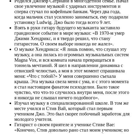
Родился Джозеф Сатриани в многодетной семье. Начал
свое увлечение музыкой с ударных инструментов и
сперва стучал по кофейным банкам. Через два года,
когда мальчик стал усиленно заниматься, ему подарили
установку Ludwig. Джо было тогда всего 9 лет.
Взять в руки гитару будущего музыканта заставило
грандиозное событие в мире музыки: «В 1970-м умер
Джими Хендрикс, и я твердо решил, что стану
гитаристом. О своем выборе никогда не жалел».
О музыке Хендрикса: «Я лишь помню, что слушал эту
музыку, а она лилась из огромных музыкальных систем
Magna Vox, и вся комната начала превращаться в
тоннель мечтаний. Я шел в направлении динамика с
отвисшей челюстью, а моя в этот момент спрашивала
меня: «Что с тобой?» У меня совершенно съехала
крыша. Эта музыка свела меня с ума, и с этого момента
я стал настоящим фанатом психоделии. Было такое
чувство, что что-то случилось внутри меня, после этого
я никогда не слышал ничего подобного».
Изучал музыку в специализированной школе. В том же
месте учился и Стив Вай, который стал первым
учеником Джо. Это был скорее побочный заработок для
молодого учителя.
Гитарист о своем приятеле и ученике Стиве Вае:
«Конечно, Стив довольно рано стал моим учеником; но