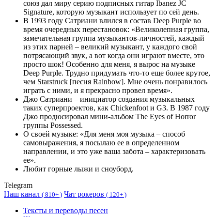
союз дал миру серию подписных гитар Ibanez JC
Signature, которую музыкант использует по сей день.
В 1993 году Сатриани влился в состав Deep Purple во
время очередных перестановок: «Великолепная группа,
замечательная группа музыкантов-личностей, каждый
из этих парней – великий музыкант, у каждого свой
потрясающий звук, а вот когда они играют вместе, это
просто шок! Особенно для меня, я вырос на музыке
Deep Purple. Трудно придумать что-то еще более крутое,
чем Starstruck [песня Rainbow]. Мне очень понравилось
играть с ними, и я прекрасно провел время».
Джо Сатриани – инициатор создания музыкальных
таких суперпроектов, как Chickenfoot и G3. В 1987 году
Джо продюсировал мини-альбом The Eyes of Horror
группы Possessed.
О своей музыке: «Для меня моя музыка – способ
самовыражения, я посылаю ее в определенном
направлении, и это уже ваша забота – характеризовать
ее».
Любит горные лыжи и сноуборд.
Telegram
Наш канал
Чат рокеров
(
810+ )
(
120+ )
Тексты и переводы песен