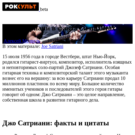
beta
Джо Сатриани в фактах и цитатах
Алексей Медведь
15.07.2015
2 388
В этом материале:
Joe Satriani
15 июля 1956 года в городе Вестбери, штат Нью-Йорк,
родился гитарист-виртуоз, композитор, исполнитель изящных
и неповторимых соло-партий Джозеф Сатриани. Особая
гитарная техника и композиторский талант этого музыканта
вознес его на вершину: за всю карьеру Сатриани продал 10
миллионов пластинок по всему миру. Большое количество
именитых учеников и последователей этого героя гитары
говорит об одном: Джо Сатриани – это целое направление,
собственная школа в развитии гитарного дела.
Джо Сатриани: факты и цитаты