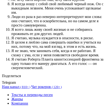
Я всегда ношу с собой свой любимый черный нож. Он с
выкидным лезвием. Меня очень успокаивает щелканье
им.
Люди из раза в раз неверно интерпретируют мои слова:
они считают, что я оскорбительна, но на самом деле я
просто самоуверенна.
Я всего лишь живу своей жизнью и не собираюсь
проживать ее для других людей.
Я считаю, музыка нуждается в опасности, в риске.
В целом я люблю сама совершать ошибки и учиться на
них, потому что, на мой взгляд, в этом и есть жизнь.
Я не знаю, чем занимать себя, когда я не работаю. Я
схожу с ума, если у меня появляется свободное время.
Я считаю Роберта Планта квинтэссенцией фронтмена за
одну только его манеру двигаться. А его голос — он
сверхчеловеческий.
Поделиться
Telegram
Наш канал
Чат рокеров
(
810+ )
(
120+ )
Тексты и переводы песен
Жанры
Компании