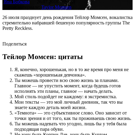
Яна Бобкова
26.07.2016
3 951
В этом материале:
Taylor Momsen
26 июля празднует день рождения Тейлор Момсен, вокалистка
стремительно набравшей бешеную популярность группы The
Pretty Reckless.
Поделиться
Тейлор Момсен: цитаты
Я, конечно, хорошенькая, но в то же время про меня не
скажешь «хорошенькая девчонка».
Ты можешь провести всю свою жизнь за планами.
Главное — не упустить момент, когда будешь готов
исполнять эти планы, главное — начать делать.
Мой стиль подойдет не каждому: я экстремистка.
Мои тексты — это мой личный дневник, так что вы
знаете каждую деталь моей жизни.
«Темнота» — это субъективное слово. Оно зависит от
точки зрения и от того, как ты проживаешь свою жизнь.
Ты можешь надевать что угодно, лишь бы у тебя была
подходящая пара обуви.
Не хочу быть Кортни Лав, хочу быть Куртом.