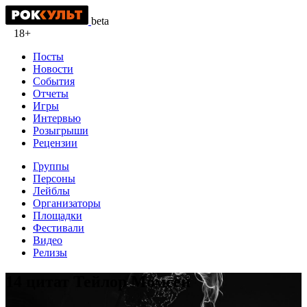
beta
18+
Посты
Новости
События
Отчеты
Игры
Интервью
Розыгрыши
Рецензии
Группы
Персоны
Лейблы
Организаторы
Площадки
Фестивали
Видео
Релизы
14 цитат Тейлор Момсен