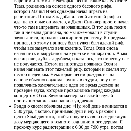
Бароном и Лемми. Некоторые песни, такие как No More
Tears, родились на основе одного басового рифа,
которой Майкл Инез однажды начал играть на
репетиции. Потом Зак добавил свой атомный риф из
ада, на которые он мастер, а Джон Синклер просто начал
что-то там наигрывать на клавишных. В тот день песня
так и не была дописана, но мы джемовали в студии
звукозаписи, проламывая кирпичную стену. Я придумал
припев, но этому припеву был нужен был адский риф,
чтобы все зазвучало великолепно. Тогда Оззи снова
начал пить и вырубился на кушетке в аппаратной. А мы
все играли, дубль за дублем, и казалось, что ничего у нас
не получается. Потом из ниоткуда появился Оззи и
начал напевать этот тяжелый риф, который и сделал эту
песню шедевром. Некоторые песни рождаются на
основе обычного джема группы в студии, но у нас
появлялись замечательные идеи во время джемов на
проверке звука, которые проводились перед каждым
концертом Оззи. Звукоинженер на всякий случай
постоянно записывал наши саундчеки».
Рэнди о своем обычном дне: «Ну, мой день начинается в
5:30 утра, я встаю, принимаю душ и еду в раковый
центр Sinai для того, чтобы получить свою ежедневную
дозу мерцающего в темноте радиационного дерьма. Я
прохожу курс радиотерапии с 6:30 до 7:00 утра, потом