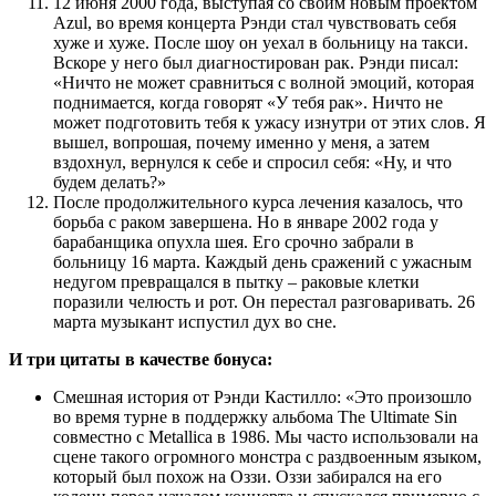
12 июня 2000 года, выступая со своим новым проектом
Azul, во время концерта Рэнди стал чувствовать себя
хуже и хуже. После шоу он уехал в больницу на такси.
Вскоре у него был диагностирован рак. Рэнди писал:
«Ничто не может сравниться с волной эмоций, которая
поднимается, когда говорят «У тебя рак». Ничто не
может подготовить тебя к ужасу изнутри от этих слов. Я
вышел, вопрошая, почему именно у меня, а затем
вздохнул, вернулся к себе и спросил себя: «Ну, и что
будем делать?»
После продолжительного курса лечения казалось, что
борьба с раком завершена. Но в январе 2002 года у
барабанщика опухла шея. Его срочно забрали в
больницу 16 марта. Каждый день сражений с ужасным
недугом превращался в пытку – раковые клетки
поразили челюсть и рот. Он перестал разговаривать. 26
марта музыкант испустил дух во сне.
И три цитаты в качестве бонуса:
Смешная история от Рэнди Кастилло: «Это произошло
во время турне в поддержку альбома The Ultimate Sin
совместно с Metallica в 1986. Мы часто использовали на
сцене такого огромного монстра с раздвоенным языком,
который был похож на Оззи. Оззи забирался на его