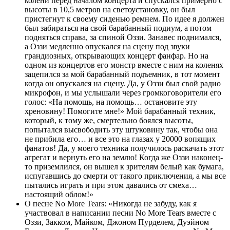
колени перед началом концерта и спускался примерно с
высоты в 10,5 метров на светоустановку, он был
пристегнут к своему сиденью ремнем. По идее я должен
был забираться на свой барабанный подиум, а потом
подняться справа, за спиной Оззи. Занавес поднимался,
а Оззи медленно опускался на сцену под звуки
грандиозных, открывающих концерт фанфар. Но на
одном из концертов его монстр вместе с ним на коленях
зацепился за мой барабанный подъемник, в тот момент
когда он опускался на сцену. Да, у Оззи был свой радио
микрофон, и мы услышали через громкоговорители его
голос: «На помощь, на помощь… остановите эту
хреновину! Помогите мне!» Мой барабанный техник,
который, к тому же, смертельно боялся высоты,
попытался высвободить эту штуковину так, чтобы она
не прибила его… и все это на глазах у 20000 вопящих
фанатов! Да, у моего техника получилось раскачать этот
агрегат и вернуть его на землю! Когда же Оззи наконец-
то приземлился, он вышел к зрителям белый как бумага,
испугавшись до смерти от такого приключения, а мы все
пытались играть и при этом давались от смеха…
настоящий облом!»
О песне No More Tears: «Никогда не забуду, как я
участвовал в написании песни No More Tears вместе с
Оззи, Закком, Майком, Джоном Пурделем, Дуэйном