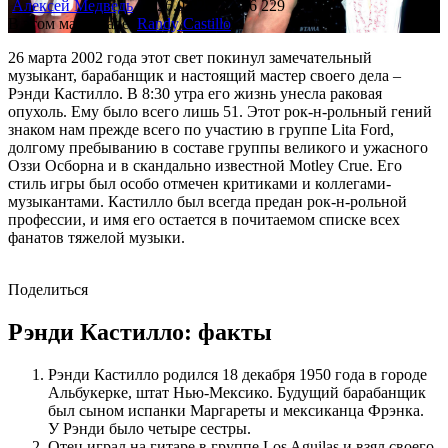
Алексей Медведь
26.03.2017
6 229
В этом материале:
Randy Castillo
26 марта 2002 года этот свет покинул замечательный
музыкант, барабанщик и настоящий мастер своего дела –
Рэнди Кастилло. В 8:30 утра его жизнь унесла раковая
опухоль. Ему было всего лишь 51. Этот рок-н-рольный гений
знаком нам прежде всего по участию в группе Lita Ford,
долгому пребыванию в составе группы великого и ужасного
Оззи Осборна и в скандально известной Motley Crue. Его
стиль игры был особо отмечен критиками и коллегами-
музыкантами. Кастилло был всегда предан рок-н-рольной
профессии, и имя его остается в почитаемом списке всех
фанатов тяжелой музыки.
Поделиться
Рэнди Кастилло: факты
Рэнди Кастилло родился 18 декабря 1950 года в городе
Альбукерке, штат Нью-Мексико. Будущий барабанщик
был сыном испанки Маргареты и мексиканца Фрэнка.
У Рэнди было четыре сестры.
Отец играл на гитаре в группе Los Aguilas и взял своего