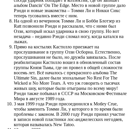
соседа ударник попадает в коллектив, где он запишет
альбом Dancin’ On The Edge. Место в новой группе дало
Рэнди и новые знакомства – Томми Ли и Никки Сикс
теперь тусовались вместе с ним.
На одной из вечеринок Томми Ли и Бобби Блотзер из
Ratt позвонили Рэнди и рассказали, что с ними был
Оззи, который искал ударника в свою группу. Но вот
незадача – недавно Рэнди сломал ногу, когда катался на
лыжах.
Прямо на костылях Кастилло приезжает на
прослушивание в группу Оззи Осборна. Естественно,
прослушивания не было, но дружба завязалась. После
реабилитации Кастилло вошел в обновленный состав
группы Князя Тьмы, где он провел в общей сложности
восемь лет. Всё началось с прекрасного альбома The
Ultimate Sin, далее были эпохальные No Rest For The
Wicked и No More Tears. А что уж говорить о тысячах
живых шоу, которые были отыграны по всему миру!
Рэнди также побывал в СССР на Московском Фестивале
Мира в августе 1989 года.
3 мая 1999 года Рэнди присоединился к Motley Crue,
чтобы заменить Томми Ли, у которого в то время были
проблемы с законом. В 2000 году Рэнди принял участие
в записи новой пластинки лос-анджелесских негодяев,
которая называлась New Tatoo.