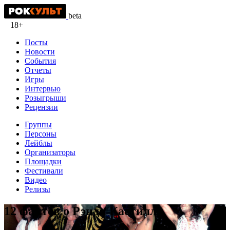
beta
18+
Посты
Новости
События
Отчеты
Игры
Интервью
Розыгрыши
Рецензии
Группы
Персоны
Лейблы
Организаторы
Площадки
Фестивали
Видео
Релизы
12 фактов о Рэнди Кастилло