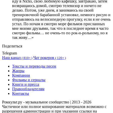
иду в Nicks, свою любимую кафешку, завтракаю, затем
возвращаюсь домой, смотрю телевизор и ничего не
делаю. Потом, уже днем, я занимаюсь на своей
тренировочной барабанной установке, немного рисую и
отправляюсь на велосипедную прогулку, если я не очень
устал. По ночам я смотрю море фильмов присланных
мне моими друзьями, так что в последнее время я часто
смотрю фильмы… не очень-то по рок-н-рольному, но я
так живу…»
Поделиться
Telegram
Наш канал
Чат рокеров
(
810+ )
(
120+ )
Тексты и переводы песен
Жанры
Компании
Фильмы и сериалы
Книги и пресса
Правообладателям
Контакты
Роккульт.ру - музыкальное сообщество | 2013 - 2026
Частичное или полное копирование материалов возможно с
разрешения администрации и при указании ссылки на