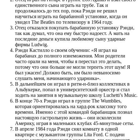
единственного сына играть на трубе. Так и
продолжалось до тех пор, пока Рэнди не решил
научиться играть на барабанной установке, когда он
увидел The Beatles по телевизору в 1964 году.
Отец отказался покупать барабанную установку Рэнди,
так как думал, что она ему быстро надоест. А мать на
последние деньги купила любимому сыну ударные
фирмы Ludwig.
Рэнди Кастилло о своем обучении: «Я играл на
барабанах до полного изнеможения. Мои родители
часто орали на меня, чтобы я перестал это делать,
потому что они больше не могли терпеть этот шум! Я
был ужасен! Должно быть, им было невыносимо
слушать меня, начинающего ударника».
В дальнейшем он играл в ритм-н-блюз коллективах в
Альбукерке, попал в университетский оркестр и стал
ходить на занятия в музыкальную школу Luchetti’s Music.
В конце 70-х Рэнди играл в группе The Wumblies,
которая ориентировалась на хард-рок классику того
времени. Именно с этой командой барабанщик познал
настоящую гастрольную жизнь – они исколесили
Америку, играя в маленьких клубах 45-минутные сеты.
В апреле 1984 года Рэнди снял комнату в одной
квартире с музыкантом группы Lita Ford. С подачи