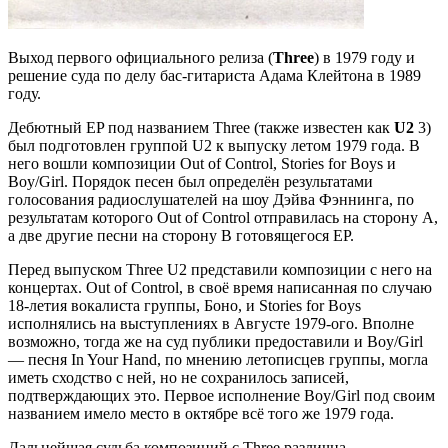
Выход первого официального релиза (
Three
) в 1979 году и
решение суда по делу бас-гитариста Адама Клейтона в 1989
году.
Дебютный EP под названием Three (также известен как
U2
3)
был подготовлен группой U2 к выпуску летом 1979 года. В
него вошли композиции Out of Control, Stories for Boys и
Boy/Girl. Порядок песен был определён результатами
голосования радиослушателей на шоу Дэйва Фэннинга, по
результатам которого Out of Control отправилась на сторону A,
а две другие песни на сторону B готовящегося EP.
Перед выпуском Three U2 представили композиции с него на
концертах. Out of Control, в своё время написанная по случаю
18-летия вокалиста группы, Боно, и Stories for Boys
исполнялись на выступлениях в Августе 1979-ого. Вполне
возможно, тогда же на суд публики предоставили и Boy/Girl
— песня In Your Hand, по мнению летописцев группы, могла
иметь сходство с ней, но не сохранилось записей,
подтверждающих это. Первое исполнение Boy/Girl под своим
названием имело место в октябре всё того же 1979 года.
Дальнейшая судьба композиций с Three различна.