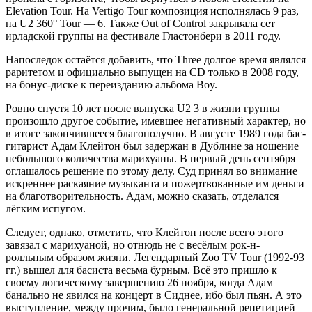
Elevation Tour. На Vertigo Tour композиция исполнялась 9 раз,
на U2 360° Tour — 6. Также Out of Control закрывала сет
ирладской группы на фестивале Гластонбери в 2011 году.
Напоследок остаётся добавить, что Three долгое время являлся
раритетом и официально выпущен на CD только в 2008 году,
на бонус-диске к переизданию альбома Boy.
Ровно спустя 10 лет после выпуска U2 3 в жизни группы
произошло другое событие, имевшее негативный характер, но
в итоге закончившееся благополучно. В августе 1989 года бас-
гитарист Адам Клейтон был задержан в Дублине за ношение
небольшого количества марихуаны. В первый день сентября
оглашалось решение по этому делу. Суд принял во внимание
искреннее раскаяние музыканта и пожертвованные им деньги
на благотворительность. Адам, можно сказать, отделался
лёгким испугом.
Следует, однако, отметить, что Клейтон после всего этого
завязал с марихуаной, но отнюдь не с весёлым рок-н-
ролльным образом жизни. Легендарный Zoo TV Tour (1992-93
гг.) вышел для басиста весьма бурным. Всё это пришло к
своему логическому завершению 26 ноября, когда Адам
банально не явился на концерт в Сиднее, ибо был пьян. А это
выступление, между прочим, было генеральной репетицией