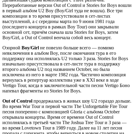
Переработанные версии Out of Control и Stories for Boys вошли
в первый альбом U2 Boy (Boy/Girl туда не вошла). Все три
композиции в то время присутствовали в сет-листах
выступлений, а с середины марта по 9 июня 1981 года
(последнего концерта в рамках Boy Tour) они закрывали
основной сет, причём сначала шла Stories for Boys, затем
Boy/Girl, а Out of Control венчала собой весь концерт.
Озорной
Boy/Girl
не повезло больше всего — помимо
невключения в альбом Boy, после окончания тура в его
поддержку она исполнялась U2 только 3 раза. Stories for Boys
изначально присутствовала в сет-листе тура в поддержку
второго альбома U2 под названием October, но была
исключена из него в марте 1982 года. Частично композиция
вернулась в репертуар коллектива уже в XXI веке в ходе
Vertigo Tour, когда в заключительной части песни Vertigo Боно
напевал фрагменты из Stories for Boys.
Out of Control
продержалась в живых шоу U2 гораздо дольше.
Во время War Tour и первой части The Unforgettable Fire Tour
песня поперенно с композицией Gloria с альбома October
открывала концерты. Время от времени Out of Control
исполнялась в третьей части The Joshua Tree Tour и 3 раза —
во время Lovetown Tour в 1989 году. Далее на 11 лет песня
пропала с горизонта, чтобы вернуться в новом столетии на