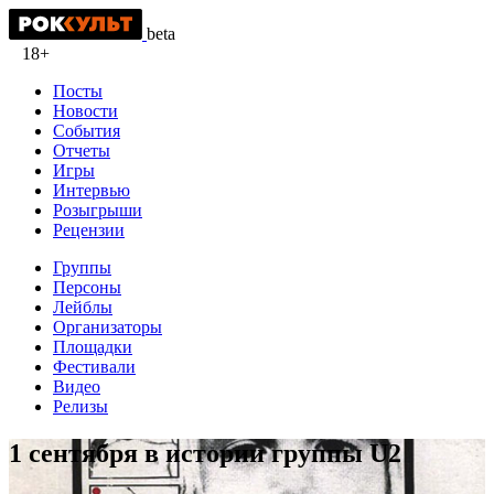
beta
18+
Посты
Новости
События
Отчеты
Игры
Интервью
Розыгрыши
Рецензии
Группы
Персоны
Лейблы
Организаторы
Площадки
Фестивали
Видео
Релизы
1 сентября в истории группы U2