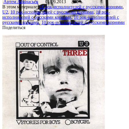
Артем Афанасьев
01.09.2013
840
В этом материале:
10 рок-исполнителей с русскими корнями
,
U2
,
10 рок-исполнителей с русскими корнями
,
10 рок-
исполнителей с русскими корнями
,
10 рок-исполнителей с
русскими корнями
,
10 рок-исполнителей с русскими корнями
Поделиться