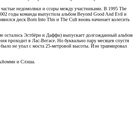
 частые недомолвки и ссоры между участниками. В 1995 The
2002 годы команда выпустила альбом Beyond Good And Evil и
вился диск Born Into This и The Cult вновь начинает колесить
ме остались Эстбёри и Даффи) выпускает долгожданный альбом
ния проходит в Лас-Вегасе. Но буквально пару месяцев спустя
 было не упал с моста 25-метровой высоты. Йэн травмировал
 Айомми и Слэша.