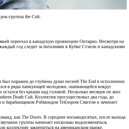
рок-группы the Cult.
 семьей переехал в канадскую провинцию Онтарио. Несмотря на
е каждый год следит за баталиями в Кубке Стэнли и канадскими
 был поражен до глубины души песней The End в исполнении
влился в ряды панкующей молодежи, ошивающейся вокруг
ри остался без крыши над головой. Несколько месяцев он жил
uthern Death Cult. Коллектив просуществовал два года, до
том и барабанщиком Рэймондом Тейлором Смитом и зачинает
оманд, как The Doors. В середине восьмидесятых, после выхода
 звучание группы начинает несколько видоизменяться,
али коллективу закрепиться на американском рынке.