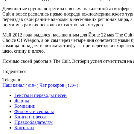
Девяностые группа встретила в весьма накаленной атмосфере 
Cult и вовсе распались прямо посреди южноамериканского тур
переиздав свои ранние альбомы в нескольких регионах мира, а 
по миру в рамках нескольких гастрольных туров.
Май 2012 года выдался насыщенным для Йэна: 22 мая The Cul
Choice Of Weapon, а он сам через четыре дня сочетается узам
команда попадает в автокатастрофу — при переезде из хорватс
шею, спину и плечо.
Помимо своей работы в The Cult, Эстбери успел отметиться н
Поделиться
Telegram
Наш канал
Чат рокеров
(
810+ )
(
120+ )
Тексты и переводы песен
Жанры
Компании
Фильмы и сериалы
Книги и пресса
Правообладателям
Контакты