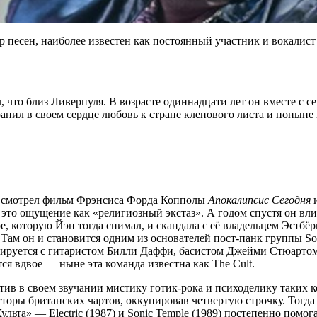
 песен, наиболее известен как постоянный участник и вокалист 
л, что близ Ливерпуля. В возрасте одиннадцати лет он вместе с
хранил в своем сердце любовь к стране кленового листа и понын
о, смотрел фильм Фрэнсиса Форда Копполы
Апокалипсис Сегодня
и
ал это ощущение как «религиозный экстаз». А годом спустя он 
е, которую Йэн тогда снимал, и скандала с её владельцем Эстбё
. Там он и становится одним из основателей пост-панк группы So
оперируется с гитаристом Билли Даффи, басистом Джейми Стюар
ся вдвое — ныне эта команда известна как The Cult.
тив в своем звучании мистику готик-рока и психоделику таких к
сторы британских чартов, оккупировав четвертую строчку. Тогда
ьта» — Electric (1987) и Sonic Temple (1989) постепенно помог