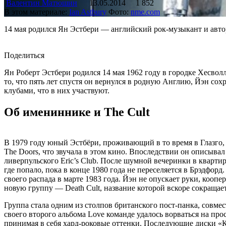
Валентин Матюшин
13.05.2014
1 852
В этом материале:
Ian Astbury
Фото:
nme.com
14 мая родился Ян Эстбери — английский рок-музыкант и автор
Поделиться
Ян Роберт Эстбери родился 14 мая 1962 году в городке Хесвол
то, что пять лет спустя он вернулся в родную Англию, Йэн со
клубами, что в них участвуют.
Об имениннике и The Cult
В 1979 году юный Эстбёри, проживающий в то время в Глазг
The Doors, что звучала в этом кино. Впоследствии он описыв
ливерпульского Eric’s Club. После шумной вечеринки в квартир
где попало, пока в конце 1980 года не переселяется в Брэдфорд
своего распада в марте 1983 года. Йэн не опускает руки, ко
новую группу — Death Cult, название которой вскоре сокращает
Группа стала одним из столпов британского пост-панка, совмес
своего второго альбома Love команде удалось ворваться на про
принимая в себя хард-роковые оттенки. Последующие диски «Кул