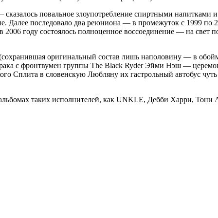
— сказалось повальное злоупотребление спиртными напитками и
не. Далее последовало два реюниона — в промежуток с 1999 по 
в 2006 году состоялось полноценное воссоединение — на свет поя
t (сохранившая оригинальный состав лишь наполовину — в обой
и брака с фронтвумен группы The Black Ryder Эйми Нэш — церемо
кого Сплита в словенскую Любляну их гастрольный автобус чуть
а альбомах таких исполнителей, как UNKLE, Дебби Харри, Тони