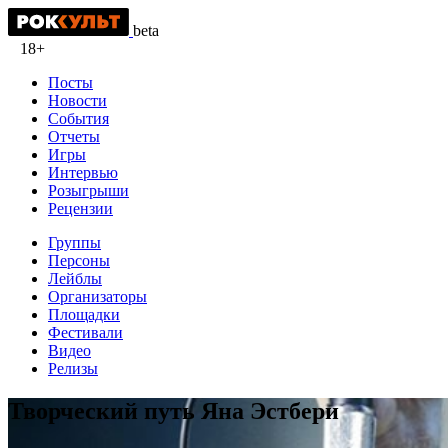
beta
18+
Посты
Новости
События
Отчеты
Игры
Интервью
Розыгрыши
Рецензии
Группы
Персоны
Лейблы
Организаторы
Площадки
Фестивали
Видео
Релизы
Творческий путь Яна Эстбери