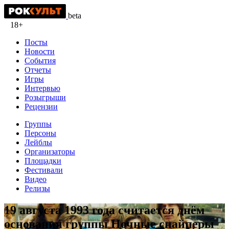
beta
18+
Посты
Новости
События
Отчеты
Игры
Интервью
Розыгрыши
Рецензии
Группы
Персоны
Лейблы
Организаторы
Площадки
Фестивали
Видео
Релизы
19 августа 1993 года считается днём
основания группы Ночные снайперы