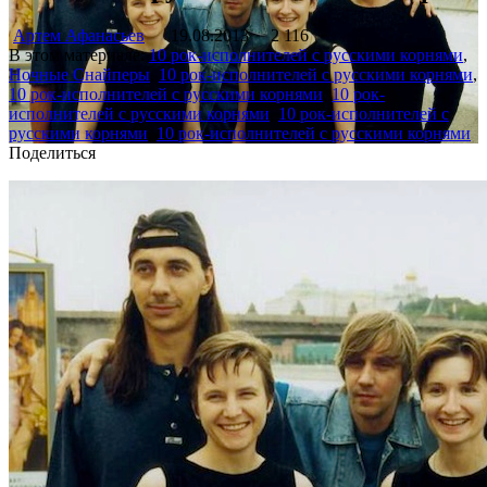
Артем Афанасьев
19.08.2013
2 116
В этом материале:
10 рок-исполнителей с русскими корнями
,
Ночные Снайперы
,
10 рок-исполнителей с русскими корнями
,
10 рок-исполнителей с русскими корнями
,
10 рок-
исполнителей с русскими корнями
,
10 рок-исполнителей с
русскими корнями
,
10 рок-исполнителей с русскими корнями
Поделиться