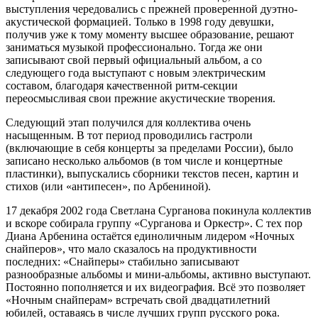
выступления чередовались с прежней проверенной дуэтно-
акустической формацией. Только в 1998 году девушки,
получив уже к тому моменту высшее образование, решают
заниматься музыкой профессионально. Тогда же они
записывают свой первый официальный альбом, а со
следующего года выступают с новым электрическим
составом, благодаря качественной ритм-секции
переосмысливая свои прежние акустические творения.
Следующий этап получился для коллектива очень
насыщенным. В тот период проводились гастроли
(включающие в себя концерты за пределами России), было
записано несколько альбомов (в том числе и концертные
пластинки), выпускались сборники текстов песен, картин и
стихов (или «антипесен», по Арбениной).
17 декабря 2002 года Светлана Сурганова покинула коллектив
и вскоре собирала группу «Сурганова и Оркестр». С тех пор
Диана Арбенина остаётся единоличным лидером «Ночных
снайперов», что мало сказалось на продуктивности
последних: «Снайперы» стабильно записывают
разнообразные альбомы и мини-альбомы, активно выступают.
Постоянно пополняется и их видеография. Всё это позволяет
«Ночным снайперам» встречать свой двадцатилетний
юбилей, оставаясь в числе лучших групп русского рока.