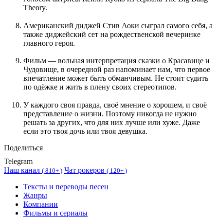
Theory.
Американский диджей Стив Аоки сыграл самого себя, а
также диджейский сет на рождественской вечеринке
главного героя.
Фильм — вольная интерпретация сказки о Красавице и
Чудовище, в очередной раз напоминает нам, что первое
впечатление может быть обманчивым. Не стоит судить
по одёжке и жить в плену своих стереотипов.
У каждого своя правда, своё мнение о хорошем, и своё
представление о жизни. Поэтому никогда не нужно
решать за других, что для них лучше или хуже. Даже
если это твоя дочь или твоя девушка.
Поделиться
Telegram
Наш канал
Чат рокеров
(
810+ )
(
120+ )
Тексты и переводы песен
Жанры
Компании
Фильмы и сериалы