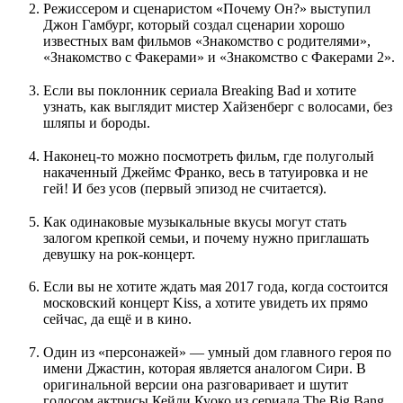
Режиссером и сценаристом «Почему Он?» выступил
Джон Гамбург, который создал сценарии хорошо
известных вам фильмов «Знакомство с родителями»,
«Знакомство с Факерами» и «Знакомство с Факерами 2».
Если вы поклонник сериала Breaking Bad и хотите
узнать, как выглядит мистер Хайзенберг с волосами, без
шляпы и бороды.
Наконец-то можно посмотреть фильм, где полуголый
накаченный Джеймс Франко, весь в татуировка и не
гей! И без усов (первый эпизод не считается).
Как одинаковые музыкальные вкусы могут стать
залогом крепкой семьи, и почему нужно приглашать
девушку на рок-концерт.
Если вы не хотите ждать мая 2017 года, когда состоится
московский концерт Kiss, а хотите увидеть их прямо
сейчас, да ещё и в кино.
Один из «персонажей» — умный дом главного героя по
имени Джастин, которая является аналогом Сири. В
оригинальной версии она разговаривает и шутит
голосом актрисы Кейли Куоко из сериала The Big Bang