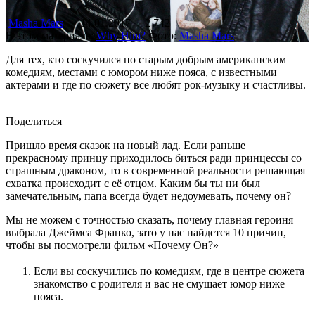
Masha Mars
14.01.2017
2 742
В этом материале:
Why Him?
Фото:
Masha Mars
Для тех, кто соскучился по старым добрым американским
комедиям, местами с юмором ниже пояса, с известными
актерами и где по сюжету все любят рок-музыку и счастливы.
Поделиться
Пришло время сказок на новый лад. Если раньше
прекрасному принцу приходилось биться ради принцессы со
страшным драконом, то в современной реальности решающая
схватка происходит с её отцом. Каким бы ты ни был
замечательным, папа всегда будет недоумевать, почему он?
Мы не можем с точностью сказать, почему главная героиня
выбрала Джеймса Франко, зато у нас найдется 10 причин,
чтобы вы посмотрели фильм «Почему Он?»
Если вы соскучились по комедиям, где в центре сюжета
знакомство с родителя и вас не смущает юмор ниже
пояса.