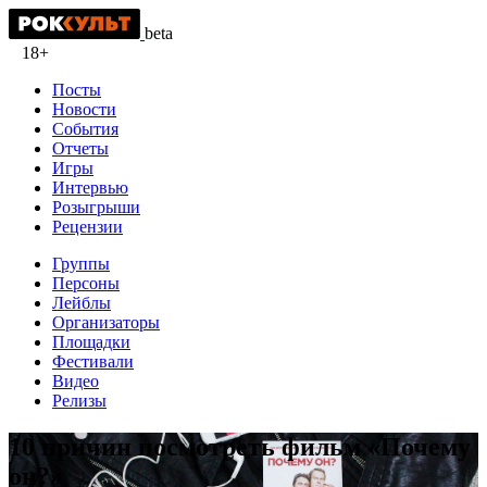
beta
18+
Посты
Новости
События
Отчеты
Игры
Интервью
Розыгрыши
Рецензии
Группы
Персоны
Лейблы
Организаторы
Площадки
Фестивали
Видео
Релизы
10 причин посмотреть фильм «Почему
он?»