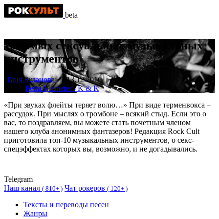
beta
10 самых сексуальных музыкальных
инструментов
Таня Буланова
13.12.2016
7 169
Фото:
Petra Niemeier - K & K
«При звуках флейты теряет волю…» При виде терменвокса ‒
рассудок. При мыслях о тромбоне ‒ всякий стыд. Если это о
вас, то поздравляем, вы можете стать почетным членом
нашего клуба анонимных фантазеров! Редакция Rock Cult
приготовила топ-10 музыкальных инструментов, о секс-
спецэффектах которых вы, возможно, и не догадывались.
Telegram
Наш канал
Чат рокеров
(
810+ )
(
120+ )
Тексты и переводы песен
Жанры