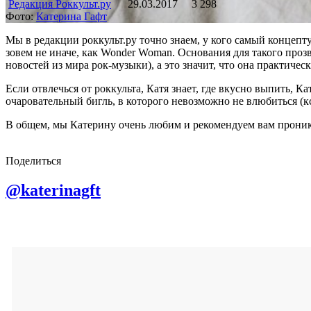
Редакция Роккульт.ру
29.03.2017
3 298
Фото:
Катерина Гафт
Мы в редакции роккульт.ру точно знаем, у кого самый концепт
зовем не иначе, как Wonder Woman. Основания для такого проз
новостей из мира рок-музыки), а это значит, что она практически
Если отвлечься от роккульта, Катя знает, где вкусно выпить, К
очаровательный бигль, в которого невозможно не влюбиться (к
В общем, мы Катерину очень любим и рекомендуем вам проник
Поделиться
@katerinagft