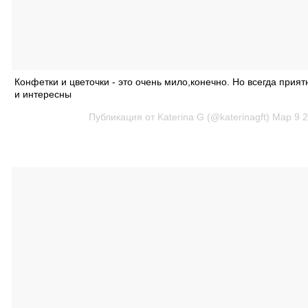
Конфетки и цветочки - это очень мило,конечно. Но всегда прия
и интересны
Публикация от Katerina G (@katerinagft)
Мар 9 2