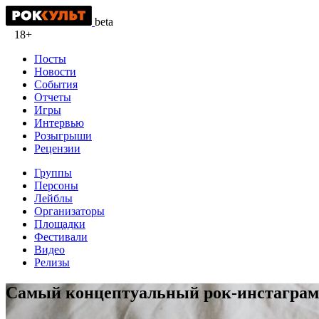
beta
18+
Посты
Новости
События
Отчеты
Игры
Интервью
Розыгрыши
Рецензии
Группы
Персоны
Лейблы
Организаторы
Площадки
Фестивали
Видео
Релизы
Самый концептуальный рок-инстаграм