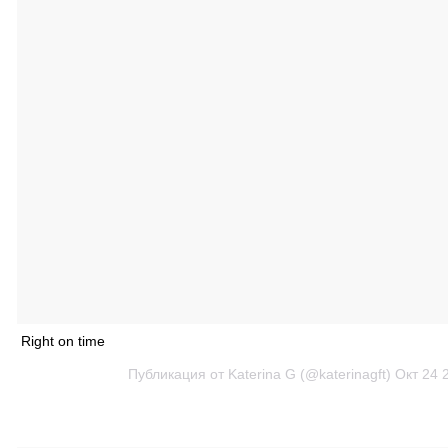
Right on time
Публикация от Katerina G (@katerinagft)
Окт 24 