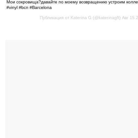
Мои сокровища?давайте по моему возвращению устроим колле
#vinyl #bcn #Barcelona
Публикация от Katerina G (@katerinagft)
Авг 15 