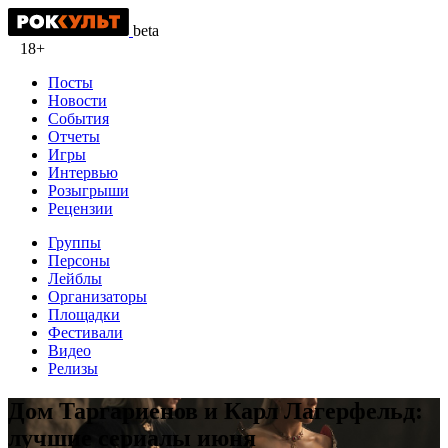
beta
18+
Посты
Новости
События
Отчеты
Игры
Интервью
Розыгрыши
Рецензии
Группы
Персоны
Лейблы
Организаторы
Площадки
Фестивали
Видео
Релизы
Дом Таргариенов и Карл Лагерфельд:
лучшие сериалы июня