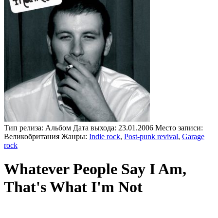
Тип релиза:
Альбом
Дата выхода:
23.01.2006
Место записи:
Великобритания
Жанры:
Indie rock
,
Post-punk revival
,
Garage
rock
Whatever People Say I Am,
That's What I'm Not