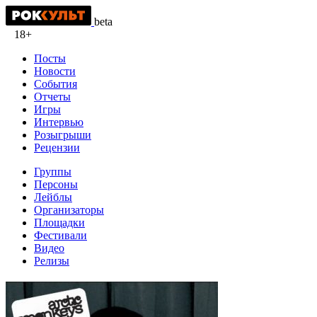
beta
18+
Посты
Новости
События
Отчеты
Игры
Интервью
Розыгрыши
Рецензии
Группы
Персоны
Лейблы
Организаторы
Площадки
Фестивали
Видео
Релизы