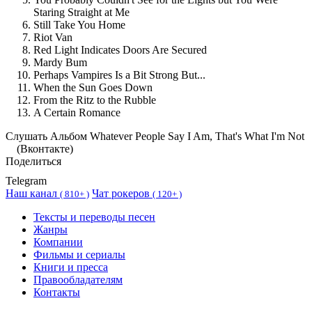
Staring Straight at Me
Still Take You Home
Riot Van
Red Light Indicates Doors Are Secured
Mardy Bum
Perhaps Vampires Is a Bit Strong But...
When the Sun Goes Down
From the Ritz to the Rubble
A Certain Romance
Cлушать Альбом Whatever People Say I Am, That's What I'm Not
(Вконтакте)
Поделиться
Telegram
Наш канал
Чат рокеров
(
810+ )
(
120+ )
Тексты и переводы песен
Жанры
Компании
Фильмы и сериалы
Книги и пресса
Правообладателям
Контакты