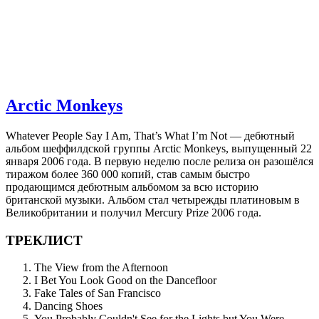
Arctic Monkeys
Whatever People Say I Am, That’s What I’m Not — дебютный
альбом шеффилдской группы Arctic Monkeys, выпущенный 22
января 2006 года. В первую неделю после релиза он разошёлся
тиражом более 360 000 копий, став самым быстро
продающимся дебютным альбомом за всю историю
британской музыки. Альбом стал четырежды платиновым в
Великобритании и получил Mercury Prize 2006 года.
ТРЕКЛИСТ
The View from the Afternoon
I Bet You Look Good on the Dancefloor
Fake Tales of San Francisco
Dancing Shoes
You Probably Couldn't See for the Lights but You Were