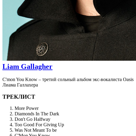
Liam Gallagher
C'mon You Know – третий сольный альбом экс-вокалиста Oasis
Лиама Галлахера
ТРЕКЛИСТ
More Power
Diamonds In The Dark
Don't Go Halfway
Too Good For Giving Up
Was Not Meant To be
C'Mon You Know