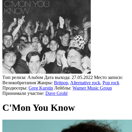
Тип релиза:
Альбом
Дата выхода:
27.05.2022
Место записи:
Великобритания
Жанры:
Britpop
,
Alternative rock
,
Pop rock
Продюсеры:
Greg Kurstin
Лейблы:
Warner Music Group
Принимали участие:
Dave Grohl
C'Mon You Know