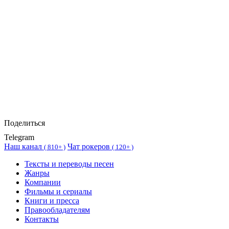
Поделиться
Telegram
Наш канал
Чат рокеров
(
810+ )
(
120+ )
Тексты и переводы песен
Жанры
Компании
Фильмы и сериалы
Книги и пресса
Правообладателям
Контакты