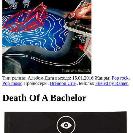
Тип релиза:
Альбом
Дата выхода:
15.01.2016
Жанры:
Pop rock
,
Pop-music
Продюсеры:
Brendon Urie
Лейблы:
Fueled by Ramen
Death Of A Bachelor