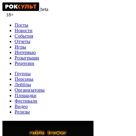
beta
18+
Посты
Новости
События
Отчеты
Игры
Интервью
Розыгрыши
Рецензии
Группы
Персоны
Лейблы
Организаторы
Площадки
Фестивали
Видео
Релизы