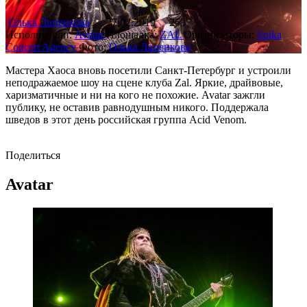
Олька Лапенкова
27.02.2019
263
Исполнители:
Avatar
Площадка:
ZAL
Организаторы:
Spika
Concert Agency
Фото:
Олька Лапенкова
Мастера Хаоса вновь посетили Санкт-Петербург и устроили
неподражаемое шоу на сцене клуба Zal. Яркие, драйвовые,
харизматичные и ни на кого не похожие. Avatar зажгли
публику, не оставив равнодушным никого. Поддержала
шведов в этот день российская группа Acid Venom.
Поделиться
Avatar