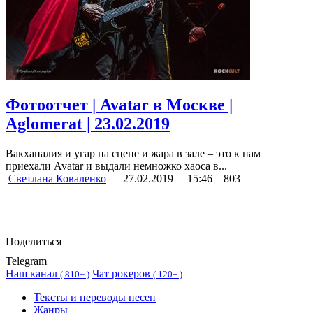
Фотоотчет | Avatar в Москве |
Aglomerat | 23.02.2019
Вакханалия и угар на сцене и жара в зале – это к нам
приехали Avatar и выдали немножко хаоса в...
Светлана Коваленко
27.02.2019
15:46
803
Поделиться
Telegram
Наш канал
Чат рокеров
(
810+ )
(
120+ )
Тексты и переводы песен
Жанры