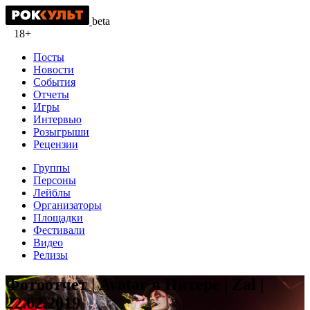
beta
18+
Посты
Новости
События
Отчеты
Игры
Интервью
Розыгрыши
Рецензии
Группы
Персоны
Лейблы
Организаторы
Площадки
Фестивали
Видео
Релизы
Фотоотчет | Avatar в Питере | Zal |
22.02.2019