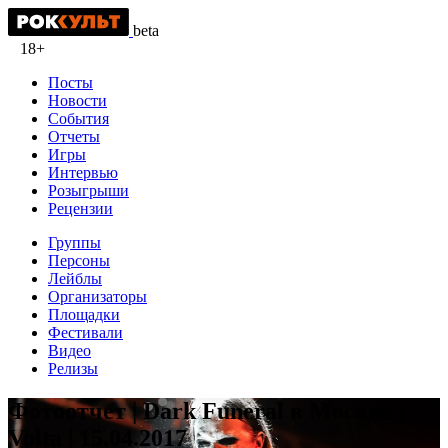
beta
18+
Посты
Новости
События
Отчеты
Игры
Интервью
Розыгрыши
Рецензии
Группы
Персоны
Лейблы
Организаторы
Площадки
Фестивали
Видео
Релизы
Фотоотчет | Dark Funeral в Москве |
Volta | 15.04.2017