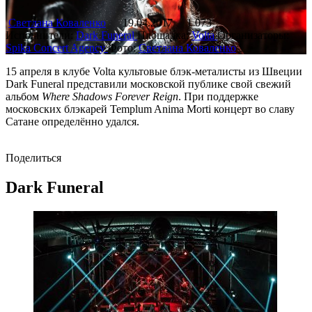
Светлана Коваленко
19.04.2017
1 073
Исполнители:
Dark Funeral
Площадка:
Volta
Организаторы:
Spika Concert Agency
Фото:
Светлана Коваленко
15 апреля в клубе Volta культовые блэк-металисты из Швеции
Dark Funeral представили московской публике свой свежий
альбом
Where Shadows Forever Reign
. При поддержке
московских блэкарей Templum Anima Morti концерт во славу
Сатане определённо удался.
Поделиться
Dark Funeral