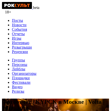
beta
18+
Посты
Новости
События
Отчеты
Игры
Интервью
Розыгрыши
Рецензии
Группы
Персоны
Лейблы
Организаторы
Площадки
Фестивали
Видео
Релизы
Фотоотчет | KYPCK в Москве | Volta |
20.09.2014