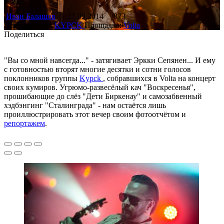
Иван Балашов
27.09.2014
873
Исполнители:
KYPCK
Площадка:
Volta
Поделиться
"Вы со мной навсегда..." - затягивает Эркки Сепянен... И ему
с готовностью вторят многие десятки и сотни голосов
поклонников группы
Kypck
, собравшихся в Volta на концерт
своих кумиров. Угрюмо-развесёлый кач "Воскресенья",
прошибающие до слёз "Дети Биркенау" и самозабвенный
хэдбэнгинг "Сталинграда" - нам остаётся лишь
проиллюстрировать этот вечер своим фотоотчётом и
репортажем
.