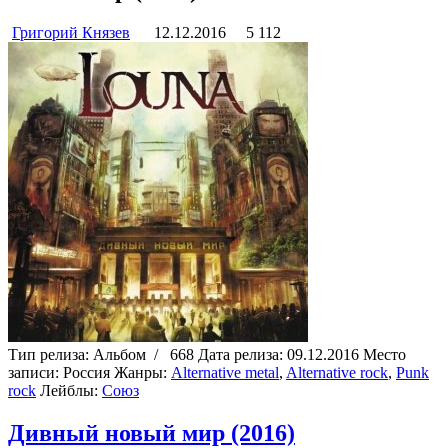
Григорий Князев
12.12.2016
5 112
Тип релиза:
Альбом
/
668
Дата релиза:
09.12.2016
Место
записи:
Россия
Жанры:
Alternative metal
,
Alternative rock
,
Punk
rock
Лейблы:
Союз
Дивный новый мир (2016)