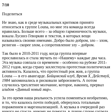
7/10
Поделиться
Не знаю, как в среде музыкальных критиков принято
относиться к группе Louna, но мне эта команда всегда
нравилась. Больше всего – за общую гармоничность музыки,
вокала Лусинэ Геворкян и текстов, в которых вещи
назывались своими именами. Добро было добром, зло – злом,
религия – скорее злом, а сопротивление злу – добром.
Так было в 2010-2011 году, когда группа впервые
прославилась и стала звучать по «Нашему» каждые два часа.
Эта музыка совпала со временем – особенно на рубеже 2011-
2012 годов, когда страну захлестнула протестная политическая
активность. Казалось, что протестный рок жив, а группа
Louna — в его авангарде.
Бойцовский клуб, Время X, Действуй,
1984
запоминались и рисковали забронзоветь. А потом
случилось трехлетнее молчание, которое, наконец, прервал
альбом «
Дивный новый мир»
.
За это время наша реальность успела поменяться необратимо,
и то, что казалось почти победой, обернулось тотальным
поражением и маргинализацией. А музыка в очередной раз
никого не спасла, никому не помогла, в лучше случае согрела