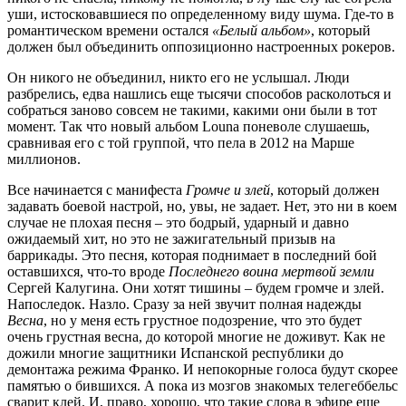
уши, истосковавшиеся по определенному виду шума. Где-то в
романтическом времени остался
«Белый альбом»
, который
должен был объединить оппозиционно настроенных рокеров.
Он никого не объединил, никто его не услышал. Люди
разбрелись, едва нашлись еще тысячи способов расколоться и
собраться заново совсем не такими, какими они были в тот
момент. Так что новый альбом Louna поневоле слушаешь,
сравнивая его с той группой, что пела в 2012 на Марше
миллионов.
Все начинается с манифеста
Громче и злей
, который должен
задавать боевой настрой, но, увы, не задает. Нет, это ни в коем
случае не плохая песня – это бодрый, ударный и давно
ожидаемый хит, но это не зажигательный призыв на
баррикады. Это песня, которая поднимает в последний бой
оставшихся, что-то вроде
Последнего воина мертвой земли
Сергей Калугина. Они хотят тишины – будем громче и злей.
Напоследок. Назло. Сразу за ней звучит полная надежды
Весна
, но у меня есть грустное подозрение, что это будет
очень грустная весна, до которой многие не доживут. Как не
дожили многие защитники Испанской республики до
демонтажа режима Франко. И непокорные голоса будут скорее
памятью о бившихся. А пока из мозгов знакомых телегеббельс
сварит клей. И, право, хорошо, что такие слова в эфире еще