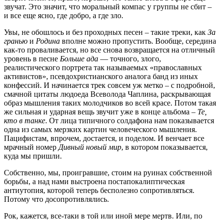
звучат. Это значит, что моральный компас у группы не сбит –
и все еще ясно, где добро, а где зло.
Увы, не обошлось и без проходных песен – такие треки, как
За
гранью
и
Родина
вполне можно пропустить. Вообще, середина
как-то проваливается, но все снова возвращается на отличный
уровень в песне
Больше ада
— точного, злого,
реалистического портрета так называемых «православных
активистов», псевдохристианского аналога банд из иных
конфессий. И начинается трек совсем уж метко – с подробной,
смачной цитаты людоеда Всеволода Чаплина, раскрывающая
образ мышления таких молодчиков во всей красе. Потом такая
же сильная и ударная вещь звучит уже в конце альбома –
Те,
кто в танке
. От лица типичного солдафона нам показывается
одна из самых мерзких картин человеческого мышления.
Пацифистам, впрочем, достается, и поделом. И венчает все
мрачный номер
Дивный новый мир
, в котором показывается,
куда мы пришли.
Собственно, мы, проигравшие, стоим на руинах собственной
борьбы, а над нами выстроена постапокалиптическая
антиутопия, которой теперь бесполезно сопротивляться.
Потому что досопротивлялись.
Рок, кажется, все-таки в той или иной мере мертв. Или, по