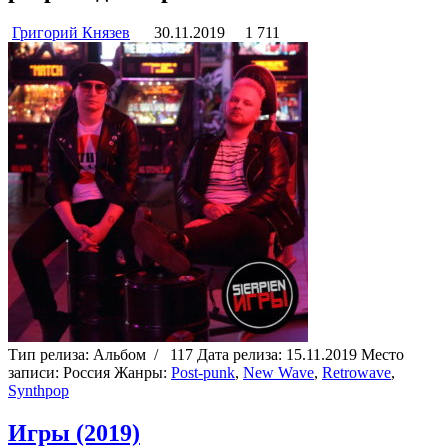
Григорий Князев
30.11.2019
1 711
Тип релиза:
Альбом
/
117
Дата релиза:
15.11.2019
Место
записи:
Россия
Жанры:
Post-punk
,
New Wave
,
Retrowave
,
Synthpop
Игры (2019)