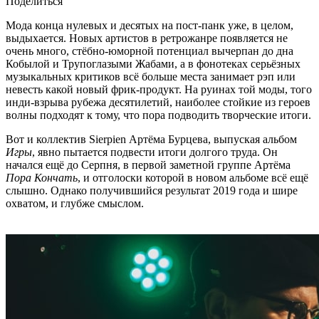
Поделиться
Мода конца нулевых и десятых на пост-панк уже, в целом,
выдыхается. Новых артистов в ретрожанре появляется не
очень много, стёбно-юморной потенциал вычерпан до дна
Кобылой и Трупоглазыми Жабами, а в фонотеках серьёзных
музыкальных критиков всё больше места занимает рэп или
невесть какой новый фрик-продукт. На руинах той моды, того
инди-взрыва рубежа десятилетий, наиболее стойкие из героев
волны подходят к тому, что пора подводить творческие итоги.
Вот и коллектив Sierpien Артёма Бурцева, выпуская альбом
Игры
, явно пытается подвести итоги долгого труда. Он
начался ещё до Серпня, в первой заметной группе Артёма
Пора Кончать
, и отголоски которой в новом альбоме всё ещё
слышно. Однако получившийся результат 2019 года и шире
охватом, и глубже смыслом.