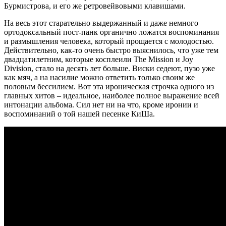
Бурмистрова, и его же ретровейвовыми клавишами.
На весь этот старательно выдержанный и даже немного
ортодоксальный пост-панк органично ложатся воспоминания
и размышления человека, который прощается с молодостью.
Действительно, как-то очень быстро выяснилось, что уже тем
двадцатилетним, которые косплеили The Mission и Joy
Division, стало на десять лет больше. Виски седеют, пузо уже
как мяч, а на насилие можно ответить только своим же
половым бессилием. Вот эта ироническая строчка одного из
главных хитов – идеальное, наиболее полное выражение всей
интонации альбома. Сил нет ни на что, кроме иронии и
воспоминаний о той нашей песенке КиШа.