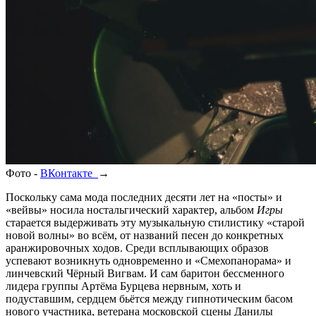
Фото -
ВКонтакте
→
Поскольку сама мода последних десяти лет на «посты» и
«вейвы» носила ностальгический характер, альбом
Игры
старается выдерживать эту музыкальную стилистику «старой
новой волны» во всём, от названий песен до конкретных
аранжировочных ходов. Среди всплывающих образов
успевают возникнуть одновременно и «Смехопанорама» и
линчевский Чёрный Вигвам. И сам баритон бессменного
лидера группы Артёма Бурцева нервным, хоть и
подуставшим, сердцем бьётся между гипнотическим басом
нового участника, ветерана московской сцены Данилы