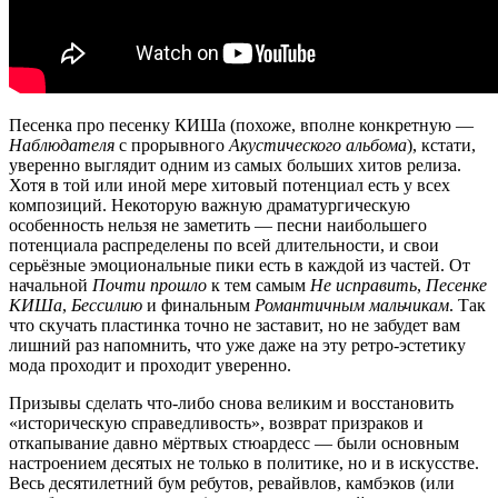
Песенка про песенку КИШа (похоже, вполне конкретную —
Наблюдателя
с прорывного
Акустического альбома
), кстати,
уверенно выглядит одним из самых больших хитов релиза.
Хотя в той или иной мере хитовый потенциал есть у всех
композиций. Некоторую важную драматургическую
особенность нельзя не заметить — песни наибольшего
потенциала распределены по всей длительности, и свои
серьёзные эмоциональные пики есть в каждой из частей. От
начальной
Почти прошло
к тем самым
Не исправить
,
Песенке
КИШа
,
Бессилию
и финальным
Романтичным мальчикам
. Так
что скучать пластинка точно не заставит, но не забудет вам
лишний раз напомнить, что уже даже на эту ретро-эстетику
мода проходит и проходит уверенно.
Призывы сделать что-либо снова великим и восстановить
«историческую справедливость», возврат призраков и
откапывание давно мëртвых стюардесс — были основным
настроением десятых не только в политике, но и в искусстве.
Весь десятилетний бум ребутов, ревайвлов, камбэков (или