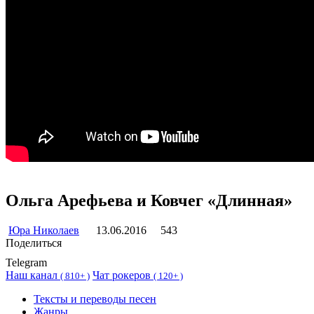
Ольга Арефьева и Ковчег «Длинная»
Юра Николаев
13.06.2016
543
Поделиться
Telegram
Наш канал
Чат рокеров
(
810+ )
(
120+ )
Тексты и переводы песен
Жанры