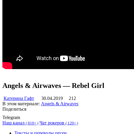
Angels & Airwaves — Rebel Girl
Катерина Гафт
30.04.2019
212
В этом материале:
Angels & Airwaves
Поделиться
Telegram
Наш канал
Чат рокеров
(
810+ )
(
120+ )
Тексты и переводы песен