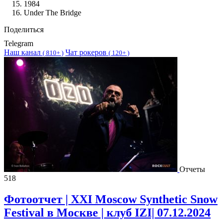
1984
Under The Bridge
Поделиться
Telegram
Наш канал
Чат рокеров
(
810+ )
(
120+ )
Отчеты
518
Фотоотчет | XXI Moscow Synthetic Snow
Festival в Москве | клуб IZI| 07.12.2024