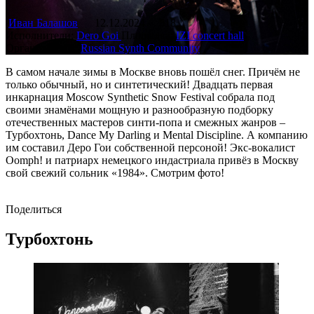
Иван Балашов
12.12.2024
518
Исполнители:
Dero Goi
Площадка:
IZI concert hall
Организаторы:
Russian Synth Community
В самом начале зимы в Москве вновь пошёл снег. Причём не
только обычный, но и синтетический! Двадцать первая
инкарнация Moscow Synthetic Snow Festival собрала под
своими знамёнами мощную и разнообразную подборку
отечественных мастеров синти-попа и смежных жанров –
Турбохтонь, Dance My Darling и Mental Discipline. А компанию
им составил Деро Гои собственной персоной! Экс-вокалист
Oomph! и патриарх немецкого индастриала привёз в Москву
свой свежий сольник «1984». Смотрим фото!
Поделиться
Турбохтонь