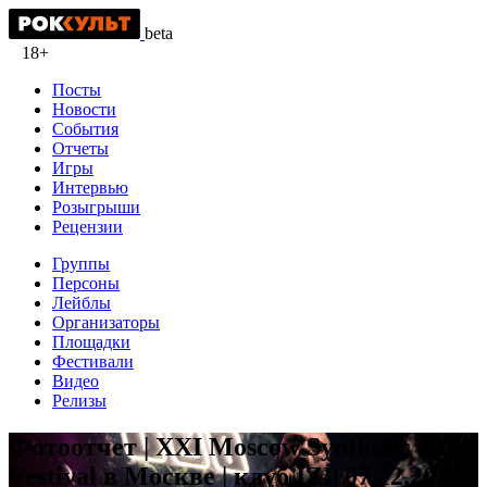
beta
18+
Посты
Новости
События
Отчеты
Игры
Интервью
Розыгрыши
Рецензии
Группы
Персоны
Лейблы
Организаторы
Площадки
Фестивали
Видео
Релизы
Фотоотчет | XXI Moscow Synthetic Snow
Festival в Москве | клуб IZI| 07.12.2024