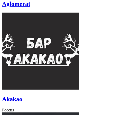
Aglomerat
Akakao
Россия