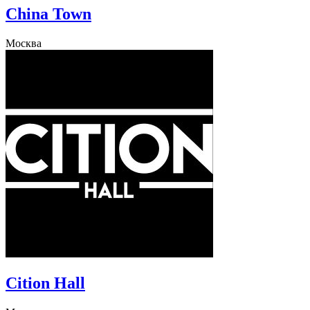
China Town
Москва
Cition Hall