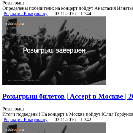
Розыгрыш
Определены победители: на концерт пойдут Анастасия Игнать
Редакция Роккульт.ру
03.11.2016
1 744
Розыгрыш билетов | Accept в Москве | 2
Розыгрыш
Итоги подведены! На концерт в Москве пойдут Юлия Горбунов
Редакция Роккульт.ру
03.11.2016
1 342