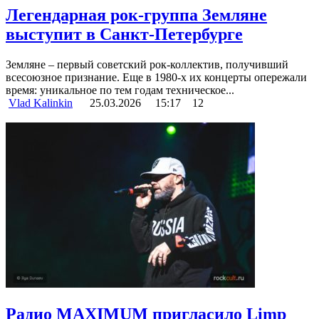
Легендарная рок-группа Земляне
выступит в Санкт-Петербурге
Земляне – первый советский рок-коллектив, получивший
всесоюзное признание. Еще в 1980-х их концерты опережали
время: уникальное по тем годам техническое...
Vlad Kalinkin
25.03.2026
15:17
12
Радио MAXIMUM пригласило Limp