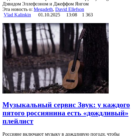
Дэвидом Эллефсоном и Джеффом Янгом
Эта новость о:
Megadeth
,
David Ellefson
Vlad Kalinkin
01.10.2025
13:08
1 363
Музыкальный сервис Звук: у каждого
пятого россиянина есть «дождливый»
плейлист
Россияне включают музыку в дождливую погоду, чтобы