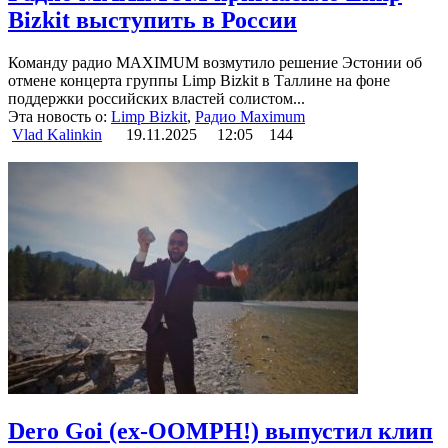
Bizkit выступить в России
Команду радио MAXIMUM возмутило решение Эстонии об
отмене концерта группы Limp Bizkit в Таллине на фоне
поддержки российских властей солистом...
Эта новость о:
Limp Bizkit
,
Радио Maximum
Vlad Kalinkin
19.11.2025
12:05
144
Dero Goi (ex-OOMPH!) выпустил клип