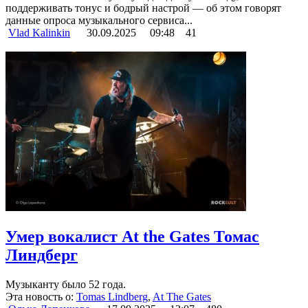
поддерживать тонус и бодрый настрой — об этом говорят
данные опроса музыкального сервиса...
Vlad Kalinkin
30.09.2025
09:48
41
Умер вокалист At the Gates Томас
Линдберг
Музыканту было 52 года.
Эта новость о:
Tomas Lindberg
,
At The Gates