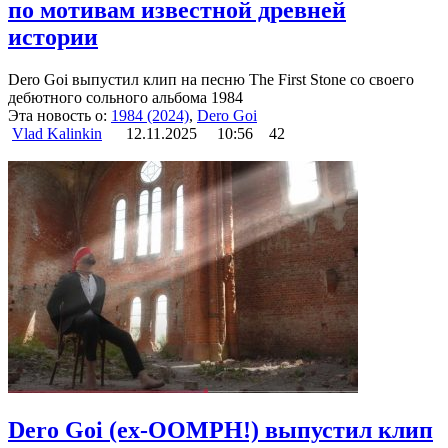
по мотивам известной древней
истории
Dero Goi выпустил клип на песню The First Stone со своего
дебютного сольного альбома 1984
Эта новость о:
1984 (2024)
,
Dero Goi
Vlad Kalinkin
12.11.2025
10:56
42
Dero Goi (ex-OOMPH!) выпустил клип