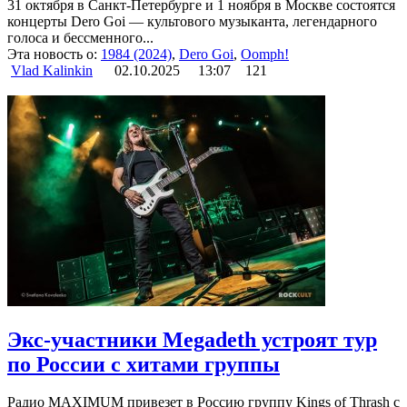
31 октября в Санкт-Петербурге и 1 ноября в Москве состоятся
концерты Dero Goi — культового музыканта, легендарного
голоса и бессменного...
Эта новость о:
1984 (2024)
,
Dero Goi
,
Oomph!
Vlad Kalinkin
02.10.2025
13:07
121
Экс-участники Megadeth устроят тур
по России с хитами группы
Радио MAXIMUM привезет в Россию группу Kings of Thrash с