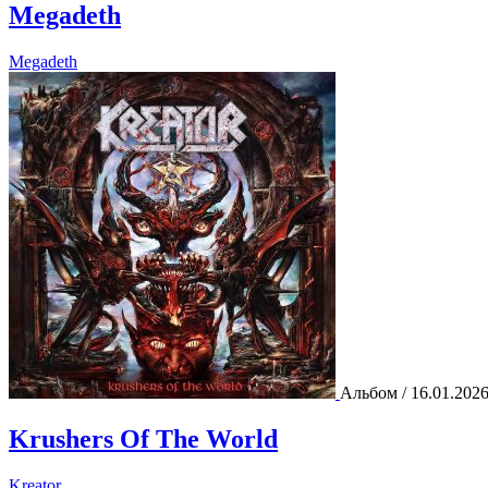
Megadeth
Megadeth
Альбом / 16.01.202
Krushers Of The World
Kreator